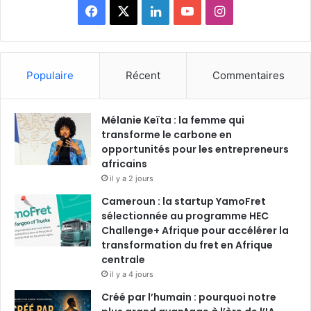
F
X
L
Y
I
a
i
o
n
c
n
u
s
Populaire
Récent
Commentaires
e
k
T
t
Mélanie Keïta : la femme qui
b
e
u
a
transforme le carbone en
o
opportunités pour les entrepreneurs
d
b
g
africains
o
i
e
r
il y a 2 jours
Cameroun : la startup YamoFret
k
n
a
sélectionnée au programme HEC
Challenge+ Afrique pour accélérer la
m
transformation du fret en Afrique
centrale
il y a 4 jours
Créé par l’humain : pourquoi notre