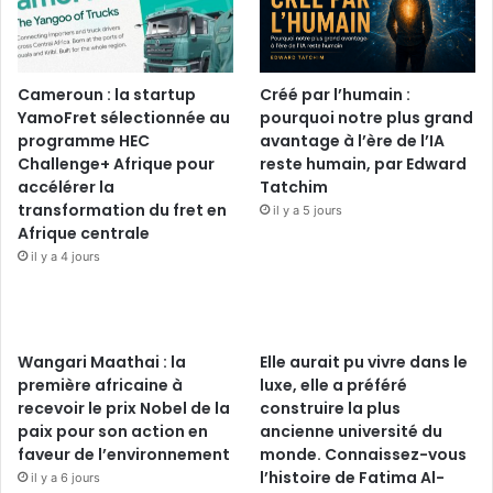
Cameroun : la startup
Créé par l’humain :
YamoFret sélectionnée au
pourquoi notre plus grand
programme HEC
avantage à l’ère de l’IA
Challenge+ Afrique pour
reste humain, par Edward
accélérer la
Tatchim
transformation du fret en
il y a 5 jours
Afrique centrale
il y a 4 jours
Wangari Maathai : la
Elle aurait pu vivre dans le
première africaine à
luxe, elle a préféré
recevoir le prix Nobel de la
construire la plus
paix pour son action en
ancienne université du
faveur de l’environnement
monde. Connaissez-vous
l’histoire de Fatima Al-
il y a 6 jours