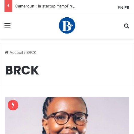
Cameroun : la startup YamoFret sélectionnée au programme HEC Challenge+ Afrique pour accélérer la transformation du fret en Afrique centrale
EN
FR
Menu
R
Accueil
/
BRCK
BRCK