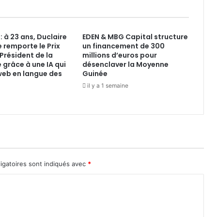
prochaines
années
 à 23 ans, Duclaire
EDEN & MBG Capital structure
 remporte le Prix
un financement de 300
Président de la
millions d’euros pour
 grâce à une IA qui
désenclaver la Moyenne
 web en langue des
Guinée
il y a 1 semaine
igatoires sont indiqués avec
*