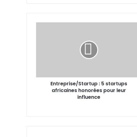
Entreprise/Startup :
5
startups
africaines
honorées
pour
leur
influence
Entreprise/Startup : 5 startups
africaines honorées pour leur
influence