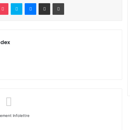
terest
Pocket
Skype
Messenger
Partager par email
Imprimer
ndex
ment Infolettre