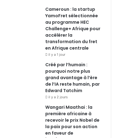
Cameroun : la startup
YamoFret sélectionnée
au programme HEC
Challenge+ Afrique pour
accélérer la
transformation du fret
en Afrique centrale
il y a 1 jour
Créé par l’humain :
pourquoi notre plus
grand avantage à l’ère
de l’IA reste humain, par
Edward Tatchim
il y a 2 jours
Wangari Maathai : la
première africaine à
recevoir le prix Nobel de
la paix pour son action
en faveur de