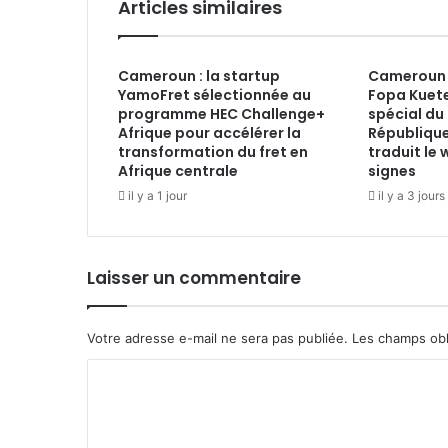
Articles similaires
Cameroun : la startup
Cameroun :
YamoFret sélectionnée au
Fopa Kuete
programme HEC Challenge+
spécial du 
Afrique pour accélérer la
République
transformation du fret en
traduit le
Afrique centrale
signes
il y a 1 jour
il y a 3 jours
Laisser un commentaire
Votre adresse e-mail ne sera pas publiée.
Les champs obl
C
o
m