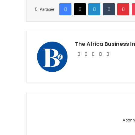
Facebook
X
Linkedin
Tumblr
Pin
Partager
The Africa Business I
Website
Facebook
X
Linkedin
Instagram
Abonne