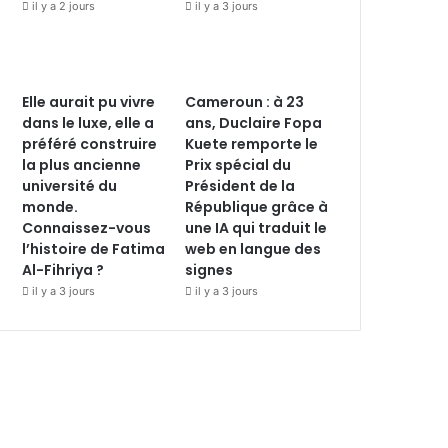
il y a 2 jours
il y a 3 jours
Elle aurait pu vivre
Cameroun : à 23
dans le luxe, elle a
ans, Duclaire Fopa
préféré construire
Kuete remporte le
la plus ancienne
Prix spécial du
université du
Président de la
monde.
République grâce à
Connaissez-vous
une IA qui traduit le
l’histoire de Fatima
web en langue des
Al-Fihriya ?
signes
il y a 3 jours
il y a 3 jours