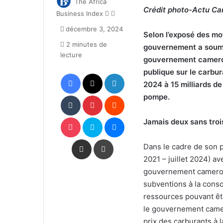
The Africa
Crédit photo-Actu Ca
Follow
Envoyer
Business Index
on
un
décembre 3, 2024
X
courriel
Selon l’exposé des mot
2 minutes de
gouvernement a soumis
lecture
gouvernement camerou
publique sur le carbur
Facebook
X
Linkedin
2024 à 15 milliards de
Tumblr
Pinterest
Reddit
pompe.
Pocket
Skype
Messenger
Jamais deux sans troi
Partager par email
Imprimer
Dans le cadre de son p
2021 – juillet 2024) av
gouvernement cameroun
subventions à la cons
ressources pouvant êtr
le gouvernement came
prix des carburants à 