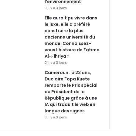
l’environnement
il y a 3 jours
Elle aurait pu vivre dans
le luxe, elle a préféré
construire la plus
ancienne université du
monde. Connaissez-
vous l’histoire de Fatima
Al-Fihriya ?
il y a 3 jours
Cameroun : à 23 ans,
Duclaire Fopa Kuete
remporte le Prix spécial
du Président de la
République grâce à une
IA qui traduit le web en
langue des signes
il y a 3 jours