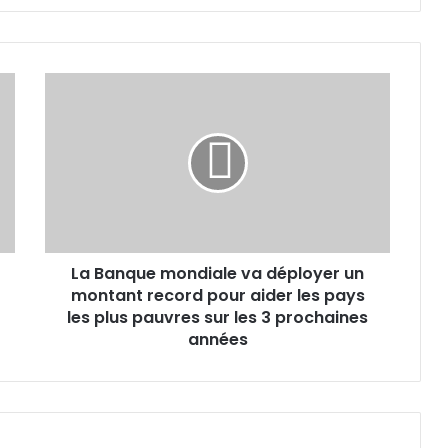
La
Banque
mondiale
va
déployer
un
montant
record
pour
La Banque mondiale va déployer un
aider
les
montant record pour aider les pays
pays
les plus pauvres sur les 3 prochaines
les
années
plus
pauvres
sur
les
3