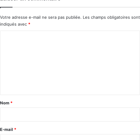
Votre adresse e-mail ne sera pas publiée.
Les champs obligatoires sont
indiqués avec
*
C
o
m
m
e
n
t
a
Nom
*
i
r
e
E-mail
*
*