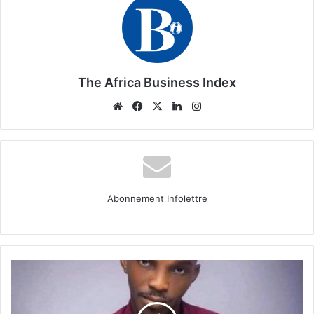
The Africa Business Index
Website
Facebook
X
Linkedin
Instagram
Abonnement Infolettre
Portrait
entrepreneur :
John
Amanam,