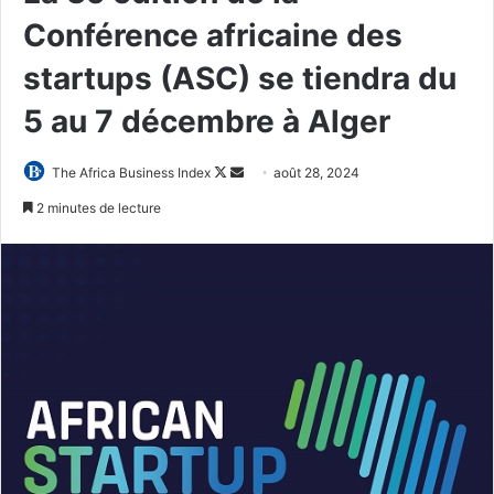
Conférence africaine des
startups (ASC) se tiendra du
5 au 7 décembre à Alger
Follow
Envoyer
The Africa Business Index
août 28, 2024
on
un
2 minutes de lecture
X
courriel