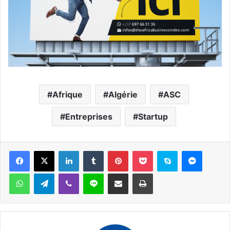
Afrique
Algérie
ASC
Entreprises
Startup
Facebook
X
Linkedin
Tumblr
Pinterest
Pocket
Skype
Messen
WhatsApp
Telegram
Viber
Ligne
Partager par email
Imprimer