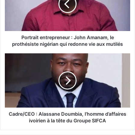
le
prothésiste
nigérian
qui
redonne
vie
Portrait entrepreneur : John Amanam, le
aux
prothésiste nigérian qui redonne vie aux mutilés
mutilés
Cadre/CEO :
Alassane
Doumbia,
l’homme
d’affaires
ivoirien
à
la
tête
du
Cadre/CEO : Alassane Doumbia, l’homme d’affaires
Groupe
ivoirien à la tête du Groupe SIFCA
SIFCA