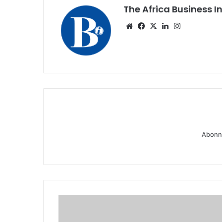
The Africa Business I
Website
Facebook
X
Linkedin
Instagram
Abonne
Échos
de
la