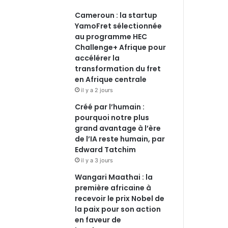
Cameroun : la startup
YamoFret sélectionnée
au programme HEC
Challenge+ Afrique pour
accélérer la
transformation du fret
en Afrique centrale
il y a 2 jours
Créé par l’humain :
pourquoi notre plus
grand avantage à l’ère
de l’IA reste humain, par
Edward Tatchim
il y a 3 jours
Wangari Maathai : la
première africaine à
recevoir le prix Nobel de
la paix pour son action
en faveur de