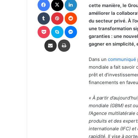
cette manière, le Grou
Tumblr
Pinterest
Reddit
améliorer la collabor
du secteur privé. À l’
Pocket
Skype
Messenger
une transformation si
garanties : une nouve
Partager par email
Imprimer
gagner en simplicité, 
Dans un
communiqué
mondiale a fait savoir
prêt et d’investissemen
financements en faveu
« À partir d’aujourd’h
mondiale (GBM) est ouv
l’Agence multilatérale
produits et des expert
internationale (IFC) et
rapidité. Il vise à por