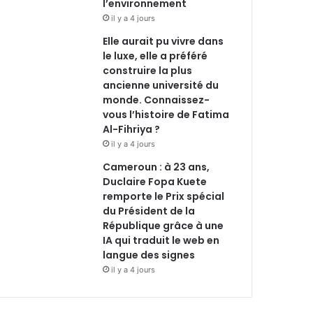
l’environnement
il y a 4 jours
Elle aurait pu vivre dans
le luxe, elle a préféré
construire la plus
ancienne université du
monde. Connaissez-
vous l’histoire de Fatima
Al-Fihriya ?
il y a 4 jours
Cameroun : à 23 ans,
Duclaire Fopa Kuete
remporte le Prix spécial
du Président de la
République grâce à une
IA qui traduit le web en
langue des signes
il y a 4 jours