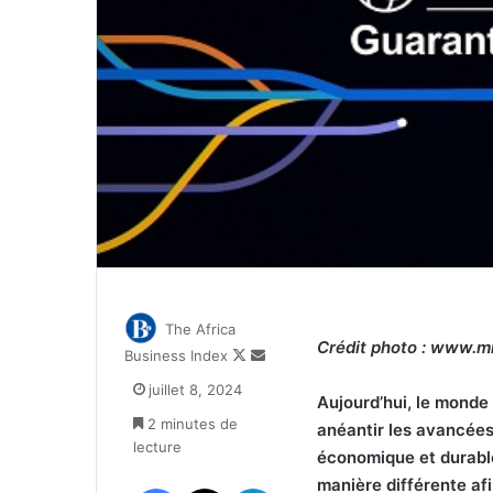
The Africa
Crédit photo : www.m
Follow
Envoyer
Business Index
on
un
juillet 8, 2024
X
courriel
Aujourd’hui, le monde 
2 minutes de
anéantir les avancée
lecture
économique et durable.
manière différente af
Facebook
X
Linkedin