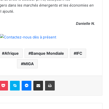
gers dans les marchés émergents et les économies en
il ajouté.
Danielle N.
Afrique
Banque Mondiale
IFC
MIGA
nterest
Pocket
Skype
Messenger
Partager par email
Imprimer