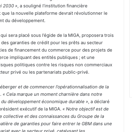
ci 2030 »
, a souligné l’institution financière
t que la nouvelle plateforme devrait révolutionner le
nt du développement.
 qui sera placé sous l’égide de la MIGA, proposera trois
 des garanties de crédit pour les prêts au secteur
anties de financement du commerce pour des projets de
ce impliquant des entités publiques ; et une
risques politiques contre les risques non commerciaux
teur privé ou les partenariats public-privé.
héberger et de commencer l’opérationnalisation de la
e. « Cela marque un moment charnière dans notre
 du développement économique durable »
, a déclaré
-président exécutif de la MIGA.
« Notre objectif est de
ise collective et des connaissances du Groupe de la
tière de garanties pour faire entrer le GBM dans une
riat avec le secteur privé, catalysant les