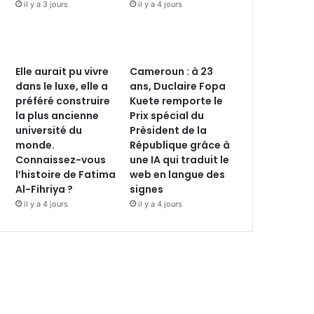
il y a 3 jours
il y a 4 jours
Elle aurait pu vivre
Cameroun : à 23
dans le luxe, elle a
ans, Duclaire Fopa
préféré construire
Kuete remporte le
la plus ancienne
Prix spécial du
université du
Président de la
monde.
République grâce à
Connaissez-vous
une IA qui traduit le
l’histoire de Fatima
web en langue des
Al-Fihriya ?
signes
il y a 4 jours
il y a 4 jours