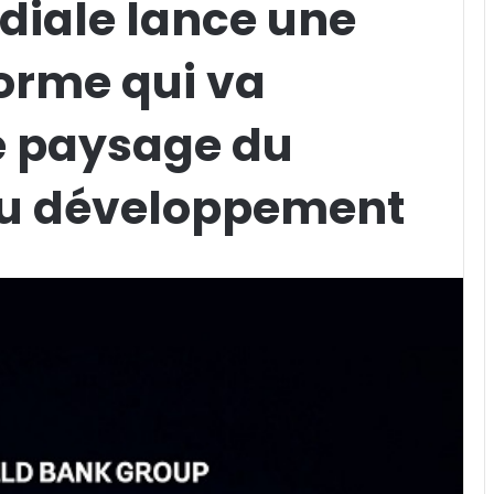
iale lance une
orme qui va
le paysage du
du développement