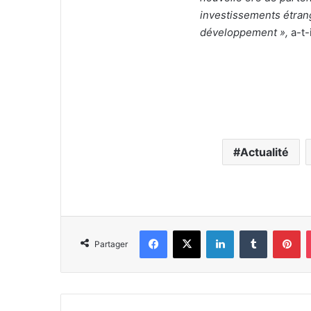
investissements étran
développement »,
a-t-
Actualité
Facebook
X
Linkedin
Tumblr
Pi
Partager