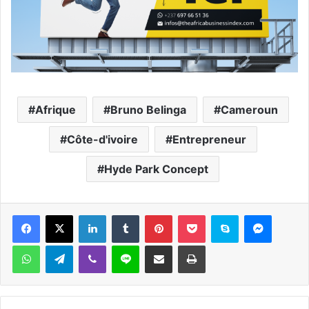
Afrique
Bruno Belinga
Cameroun
Côte-d'ivoire
Entrepreneur
Hyde Park Concept
Facebook
X
Linkedin
Tumblr
Pinterest
Pocket
Skype
Messen
WhatsApp
Telegram
Viber
Ligne
Partager par email
Imprimer