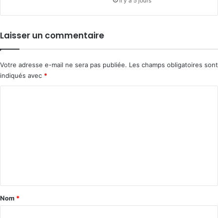
il y a 5 jours
Laisser un commentaire
Votre adresse e-mail ne sera pas publiée.
Les champs obligatoires sont
indiqués avec
*
C
o
m
m
e
n
t
a
Nom
*
i