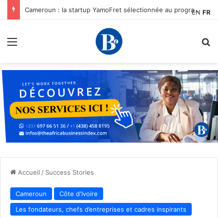
Cameroun : la startup YamoFret sélectionnée au programme HEC Challenge+ Afrique pour accélérer la transformation du fret en Afrique centrale
EN
FR
Menu
R
Accueil
/
Success Stories
Cameroun
Côte d'Ivoire
Les fondateurs, chefs d’entreprises et cadres inspirants