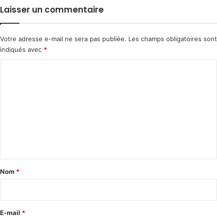
Laisser un commentaire
Votre adresse e-mail ne sera pas publiée.
Les champs obligatoires sont
indiqués avec
*
C
o
m
m
e
n
t
a
Nom
*
i
r
e
E-mail
*