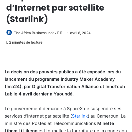
d’Internet par satellite
(Starlink)
Follow
Envoyer
The Africa Business Index
avril 8, 2024
on
un
2 minutes de lecture
X
courriel
La décision des pouvoirs publics a été exposée lors du
lancement du programme Industry Maker Academy
(Ima24), par Digital Transformation Alliance et InnoTech
Lab le 4 avril dernier à Yaoundé.
Le gouvernement demande à SpaceX de suspendre ses
services d’Internet par satellite (
Starlink
) au Cameroun. La
ministre des Postes et Télécommunications
Minette
Libom Li Likeng
est formelle : la fourniture de la connexion