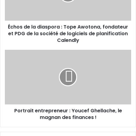
Tope
Awotona,
fondateur
et
Échos de la diaspora : Tope Awotona, fondateur
PDG
de
et PDG de la société de logiciels de planification
la
Calendly
société
de
Portrait
logiciels
entrepreneur :
de
Youcef
planification
Ghellache,
Calendly
le
magnan
des
finances
!
Portrait entrepreneur : Youcef Ghellache, le
magnan des finances !