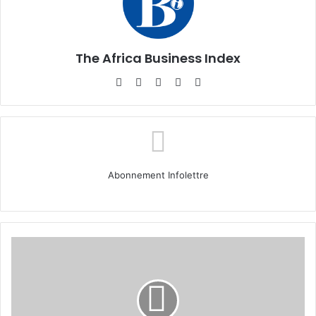
The Africa Business Index
Website
Facebook
X
Linkedin
Instagram
Abonnement Infolettre
Échos
de
la
diaspora
: