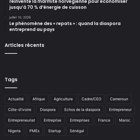
réinvente la marmite norvégienne pour économiser
jusqu’à 70 % d’énergie de cuisson
juillet 10, 2026
Le phénomène des « repats » : quand la diaspora
entreprend au pays
Articles récents
Tags
Actualité
Afrique
Agriculture
Cadre/CEO
Cameroun
Côte-d'ivoire
Diaspora
Echos de la diaspora
Entrepreneur
Entrepreneuriat
Entreprise
Entreprises
France
Maroc
Nigeria
PMEs
Startup
Sénégal