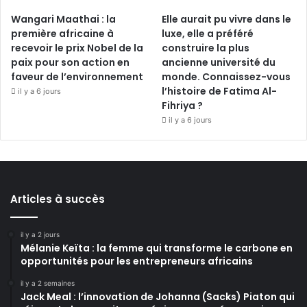
Wangari Maathai : la
Elle aurait pu vivre dans le
première africaine à
luxe, elle a préféré
recevoir le prix Nobel de la
construire la plus
paix pour son action en
ancienne université du
faveur de l’environnement
monde. Connaissez-vous
l’histoire de Fatima Al-
il y a 6 jours
Fihriya ?
il y a 6 jours
Articles à succès
il y a 2 jours
Mélanie Keïta : la femme qui transforme le carbone en
opportunités pour les entrepreneurs africains
il y a 2 semaines
Jack Meal : l’innovation de Johanna (Sacks) Piaton qui