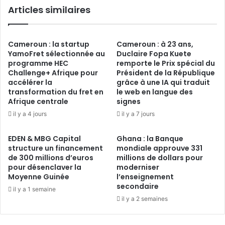
Articles similaires
Cameroun : la startup
Cameroun : à 23 ans,
YamoFret sélectionnée au
Duclaire Fopa Kuete
programme HEC
remporte le Prix spécial du
Challenge+ Afrique pour
Président de la République
accélérer la
grâce à une IA qui traduit
transformation du fret en
le web en langue des
Afrique centrale
signes
il y a 4 jours
il y a 7 jours
EDEN & MBG Capital
Ghana : la Banque
structure un financement
mondiale approuve 331
de 300 millions d’euros
millions de dollars pour
pour désenclaver la
moderniser
Moyenne Guinée
l’enseignement
secondaire
il y a 1 semaine
il y a 2 semaines