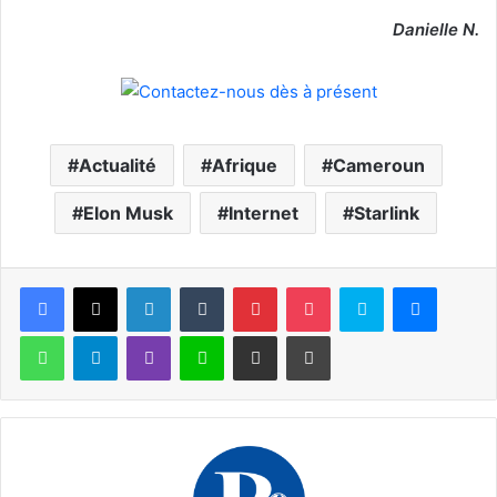
Danielle N.
Actualité
Afrique
Cameroun
Elon Musk
Internet
Starlink
Facebook
X
Linkedin
Tumblr
Pinterest
Pocket
Skype
Messen
WhatsApp
Telegram
Viber
Ligne
Partager par email
Imprimer