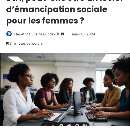
d’émancipation sociale
pour les femmes ?
Follow
Envoyer
The Africa Business Index
mars 13, 2024
on
un
3 minutes de lecture
X
courriel