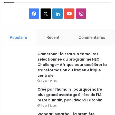
Facebook
X
Linkedin
YouTube
Instagram
Populaire
Récent
Commentaires
Cameroun : la startup YamoFret
sélectionnée au programme HEC
Challenge+ Afrique pour accélérer la
transformation du fret en Afrique
centrale
il y a 2 jours
Créé par l’humain : pourquoi notre
plus grand avantage à l’ère de l’IA
reste humain, par Edward Tatchim
il y a 3 jours
Wangari Maathai : la première