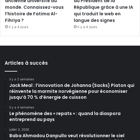
ancienne université du
du Président de la
monde. Connaissez-vous
République grâce à une IA
l’histoire de Fatima Al-
qui traduit le web en
Fihriya ?
langue des signes
il y a 4 jours
il y a 4 jours
Articles à succès
il y a 2 semaines
Jack Meal : l’innovation de Johanna (Sacks) Piaton qui
réinvente la marmite norvégienne pour économiser
jusqu’à 70 % d’énergie de cuisson
il y a 4 semaines
Le phénomène des « repats » : quand la diaspora
entreprend au pays
juillet 3, 2026
Baba Ahmadou Danpullo veut révolutionner le ciel