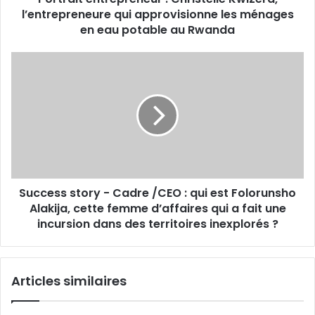
eau
l’entrepreneure qui approvisionne les ménages
potable
en eau potable au Rwanda
au
Rwanda
Success
story
-
Cadre
/CEO :
qui
est
Folorunsho
Alakija,
Success story - Cadre /CEO : qui est Folorunsho
cette
femme
Alakija, cette femme d’affaires qui a fait une
d’affaires
incursion dans des territoires inexplorés ?
qui
a
fait
Articles similaires
une
incursion
dans