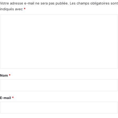
Votre adresse e-mail ne sera pas publiée.
Les champs obligatoires sont
indiqués avec
*
C
o
m
m
e
n
t
a
Nom
*
i
r
e
E-mail
*
*