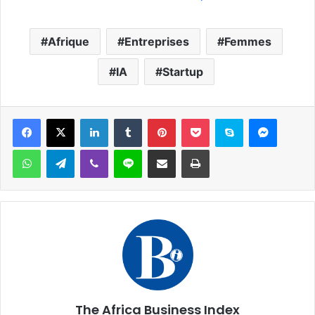
Afrique
Entreprises
Femmes
IA
Startup
Facebook
X
Linkedin
Tumblr
Pinterest
Pocket
Skype
Messen
WhatsApp
Telegram
Viber
Ligne
Partager par email
Imprimer
The Africa Business Index