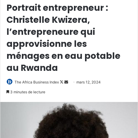
Portrait entrepreneur :
Christelle Kwizera,
l’entrepreneure qui
approvisionne les
ménages en eau potable
au Rwanda
Follow
Envoyer
The Africa Business Index
mars 12, 2024
on
un
3 minutes de lecture
X
courriel