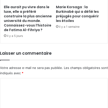
Elle aurait pu vivre dans le
Marie Korsaga : la
luxe, elle a préféré
Burkinabè qui a défié les
construire la plus ancienne
préjugés pour conquérir
université du monde.
les étoiles
Connaissez-vous l’histoire
il y a 1 semaine
de Fatima Al-Fihriya ?
il y a 5 jours
Laisser un commentaire
Votre adresse e-mail ne sera pas publiée.
Les champs obligatoires sont
indiqués avec
*
C
o
m
m