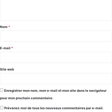
e
n
t
a
Nom
*
i
r
e
E-mail
*
*
Site web
Enregistrer mon nom, mon e-mail et mon site dans le navigateur
pour mon prochain commentaire.
Prévenez-moi de tous les nouveaux commentaires par e-mail.