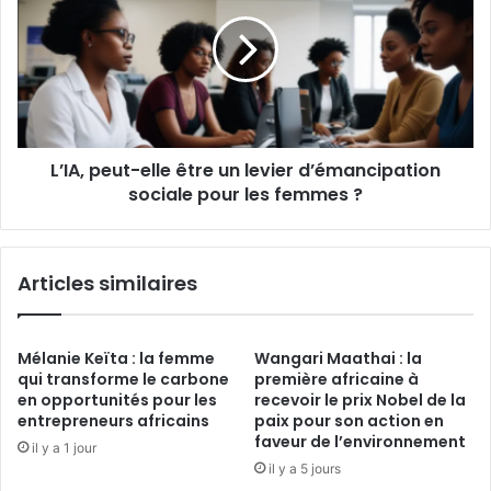
elle
être
un
levier
d’émancipation
sociale
pour
L’IA, peut-elle être un levier d’émancipation
les
femmes ?
sociale pour les femmes ?
Articles similaires
Mélanie Keïta : la femme
Wangari Maathai : la
qui transforme le carbone
première africaine à
en opportunités pour les
recevoir le prix Nobel de la
entrepreneurs africains
paix pour son action en
faveur de l’environnement
il y a 1 jour
il y a 5 jours