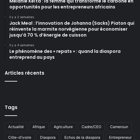
Mélanie Keïta : la femme qui transforme le carbone en
opportunités pour les entrepreneurs africains
il y a 2 semaines
Jack Meal : l’innovation de Johanna (Sacks) Piaton qui
réinvente la marmite norvégienne pour économiser
jusqu’à 70 % d’énergie de cuisson
il y a 4 semaines
Le phénomène des « repats » : quand la diaspora
entreprend au pays
Articles récents
Tags
Actualité
Afrique
Agriculture
Cadre/CEO
Cameroun
Côte-d'ivoire
Diaspora
Echos de la diaspora
Entrepreneur