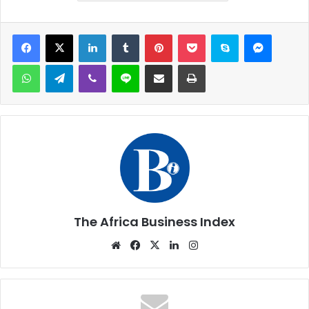
Facebook
X
Linkedin
Tumblr
Pinterest
Pocket
Skype
Messen
WhatsApp
Telegram
Viber
Ligne
Partager par email
Imprimer
The Africa Business Index
Website
Facebook
X
Linkedin
Instagram