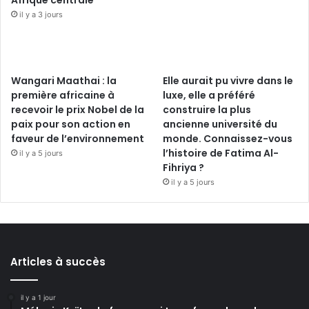
Afrique centrale
il y a 3 jours
Wangari Maathai : la
Elle aurait pu vivre dans le
première africaine à
luxe, elle a préféré
recevoir le prix Nobel de la
construire la plus
paix pour son action en
ancienne université du
faveur de l’environnement
monde. Connaissez-vous
l’histoire de Fatima Al-
il y a 5 jours
Fihriya ?
il y a 5 jours
Articles à succès
il y a 1 jour