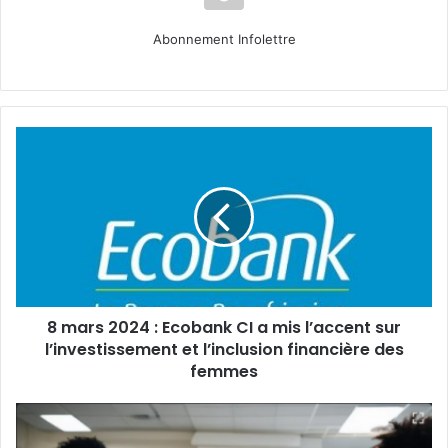
Abonnement Infolettre
8
mars
2024 :
Ecobank
CI
a
mis
l’accent
sur
8 mars 2024 : Ecobank CI a mis l’accent sur
l’investissement
et
l’investissement et l’inclusion financière des
l’inclusion
femmes
financière
des
L’IA,
femmes
peut-