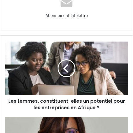
Abonnement Infolettre
Les
femmes,
constituent-
elles
un
potentiel
pour
les
entreprises
Les femmes, constituent-elles un potentiel pour
en
Afrique ?
les entreprises en Afrique ?
Échos
de
la