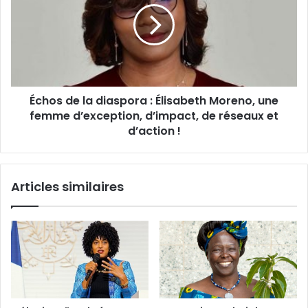
diaspora :
Élisabeth
Moreno,
une
femme
d’exception,
Échos de la diaspora : Élisabeth Moreno, une
d’impact,
de
femme d’exception, d’impact, de réseaux et
réseaux
d’action !
et
d’action !
Articles similaires