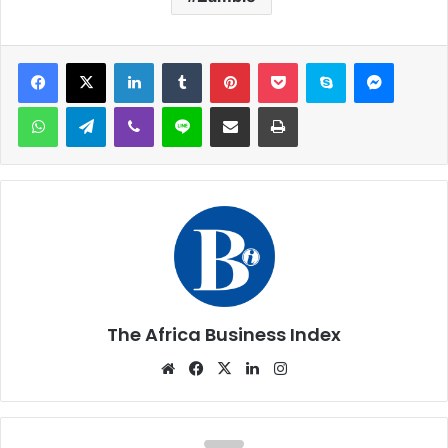
Facebook
X
Linkedin
Tumblr
Pinterest
Pocket
Skype
Messen
WhatsApp
Telegram
Viber
Ligne
Partager par email
Imprimer
The Africa Business Index
Website
Facebook
X
Linkedin
Instagram