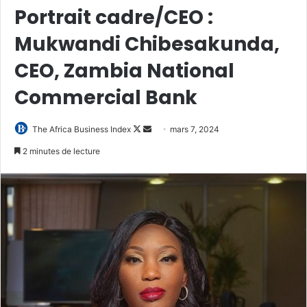
Portrait cadre/CEO :
Mukwandi Chibesakunda,
CEO, Zambia National
Commercial Bank
Follow
Envoyer
The Africa Business Index
mars 7, 2024
on
un
2 minutes de lecture
X
courriel