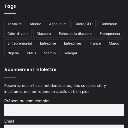
Tags
Actualité
Afrique
Agriculture
Cadre/CEO
Cameroun
Côte-d'ivoire
Diaspora
Echos de la diaspora
Entrepreneur
Entrepreneuriat
Entreprise
Entreprises
France
Maroc
Nigeria
PMEs
Startup
Sénégal
Abonnement Infolettre
Recevrez nos articles hebdomadaires, des success story
inspirants, des entretiens exclusifs et bien plus.
Prénom ou nom complet
Email