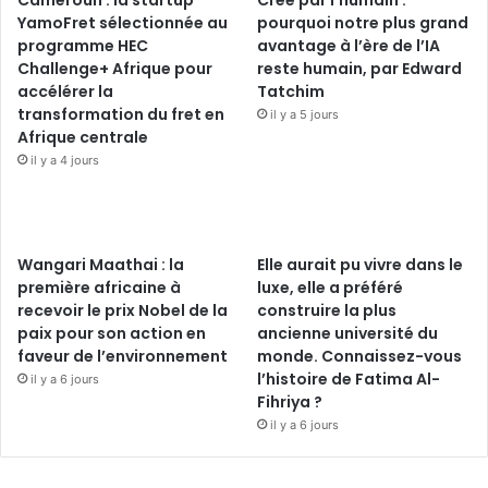
YamoFret sélectionnée au
pourquoi notre plus grand
programme HEC
avantage à l’ère de l’IA
Challenge+ Afrique pour
reste humain, par Edward
accélérer la
Tatchim
transformation du fret en
il y a 5 jours
Afrique centrale
il y a 4 jours
Wangari Maathai : la
Elle aurait pu vivre dans le
première africaine à
luxe, elle a préféré
recevoir le prix Nobel de la
construire la plus
paix pour son action en
ancienne université du
faveur de l’environnement
monde. Connaissez-vous
l’histoire de Fatima Al-
il y a 6 jours
Fihriya ?
il y a 6 jours