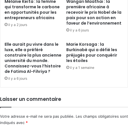
Mélanie Keïta : la femme
Wangari Maathai : la
qui transforme le carbone
première africaine à
en opportunités pour les
recevoir le prix Nobel de la
entrepreneurs africains
paix pour son action en
faveur de l’environnement
il y a 2 jours
il y a 6 jours
Elle aurait pu vivre dans le
Marie Korsaga : la
luxe, elle a préféré
Burkinabè qui a défié les
construire la plus ancienne
préjugés pour conquérir
université du monde.
les étoiles
Connaissez-vous l’histoire
il y a 1 semaine
de Fatima Al-Fihriya ?
il y a 6 jours
Laisser un commentaire
Votre adresse e-mail ne sera pas publiée.
Les champs obligatoires sont
indiqués avec
*