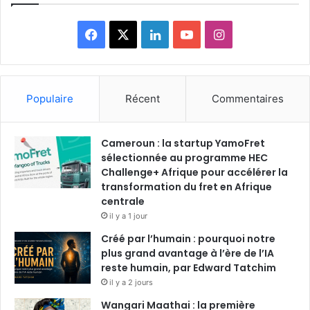
F
X
L
Y
I
a
i
o
n
c
n
u
s
Populaire
Récent
Commentaires
e
k
T
t
Cameroun : la startup YamoFret
b
e
u
a
sélectionnée au programme HEC
o
Challenge+ Afrique pour accélérer la
d
b
g
transformation du fret en Afrique
o
i
e
r
centrale
il y a 1 jour
k
n
a
Créé par l’humain : pourquoi notre
plus grand avantage à l’ère de l’IA
m
reste humain, par Edward Tatchim
il y a 2 jours
Wangari Maathai : la première