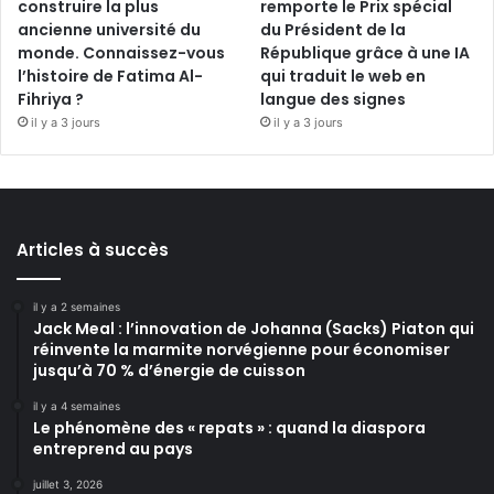
construire la plus
remporte le Prix spécial
ancienne université du
du Président de la
monde. Connaissez-vous
République grâce à une IA
l’histoire de Fatima Al-
qui traduit le web en
Fihriya ?
langue des signes
il y a 3 jours
il y a 3 jours
Articles à succès
il y a 2 semaines
Jack Meal : l’innovation de Johanna (Sacks) Piaton qui
réinvente la marmite norvégienne pour économiser
jusqu’à 70 % d’énergie de cuisson
il y a 4 semaines
Le phénomène des « repats » : quand la diaspora
entreprend au pays
juillet 3, 2026