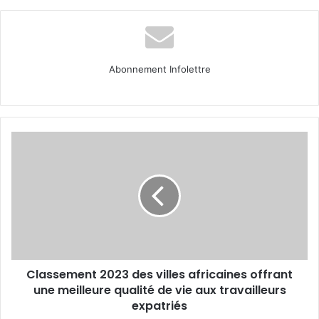
Abonnement Infolettre
Classement
2023
des
villes
africaines
offrant
une
meilleure
qualité
Classement 2023 des villes africaines offrant
de
vie
une meilleure qualité de vie aux travailleurs
aux
expatriés
travailleurs