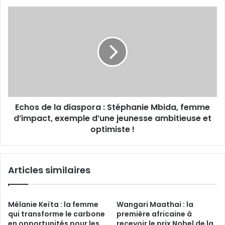
expatriés
Echos
de
la
diaspora :
Stéphanie
Mbida,
femme
d’impact,
exemple
Echos de la diaspora : Stéphanie Mbida, femme
d’une
jeunesse
d’impact, exemple d’une jeunesse ambitieuse et
ambitieuse et
optimiste !
optimiste
!
Articles similaires
Mélanie Keïta : la femme
Wangari Maathai : la
qui transforme le carbone
première africaine à
en opportunités pour les
recevoir le prix Nobel de la