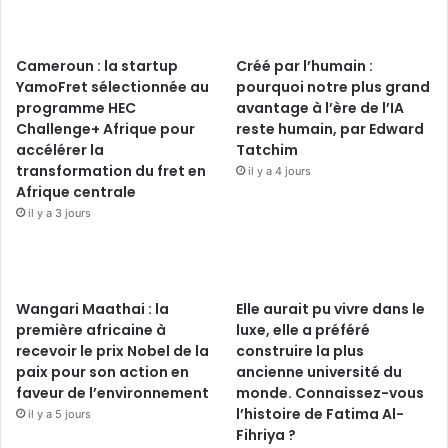
Cameroun : la startup
Créé par l’humain :
YamoFret sélectionnée au
pourquoi notre plus grand
programme HEC
avantage à l’ère de l’IA
Challenge+ Afrique pour
reste humain, par Edward
accélérer la
Tatchim
transformation du fret en
il y a 4 jours
Afrique centrale
il y a 3 jours
Wangari Maathai : la
Elle aurait pu vivre dans le
première africaine à
luxe, elle a préféré
recevoir le prix Nobel de la
construire la plus
paix pour son action en
ancienne université du
faveur de l’environnement
monde. Connaissez-vous
l’histoire de Fatima Al-
il y a 5 jours
Fihriya ?