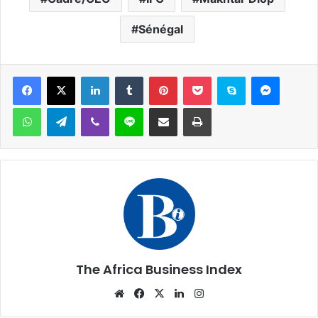
Sénégal
Facebook
X
Linkedin
Tumblr
Pinterest
Pocket
Skype
Messen
WhatsApp
Telegram
Viber
Ligne
Partager par email
Imprimer
The Africa Business Index
Website
Facebook
X
Linkedin
Instagram