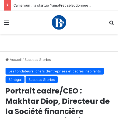
Cameroun : la startup YamoFret sélectionnée au programme HEC Challenge+ Afrique pour accélérer la transformation du fret en Afrique centrale
Menu
R
Accueil
/
Success Stories
Les fondateurs, chefs d’entreprises et cadres inspirants
Sénégal
Success Stories
Portrait cadre/CEO :
Makhtar Diop, Directeur de
la Société financière