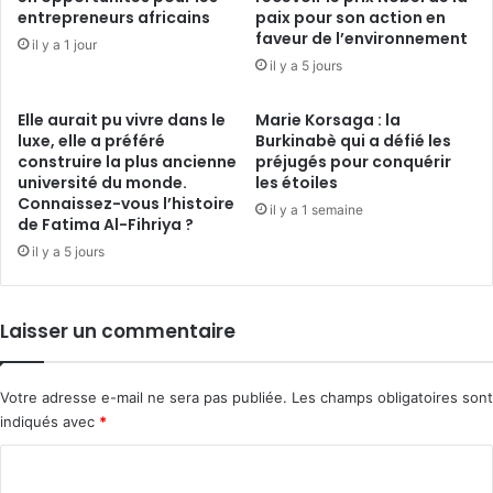
entrepreneurs africains
paix pour son action en
faveur de l’environnement
il y a 1 jour
il y a 5 jours
Elle aurait pu vivre dans le
Marie Korsaga : la
luxe, elle a préféré
Burkinabè qui a défié les
construire la plus ancienne
préjugés pour conquérir
université du monde.
les étoiles
Connaissez-vous l’histoire
il y a 1 semaine
de Fatima Al-Fihriya ?
il y a 5 jours
Laisser un commentaire
Votre adresse e-mail ne sera pas publiée.
Les champs obligatoires sont
indiqués avec
*
C