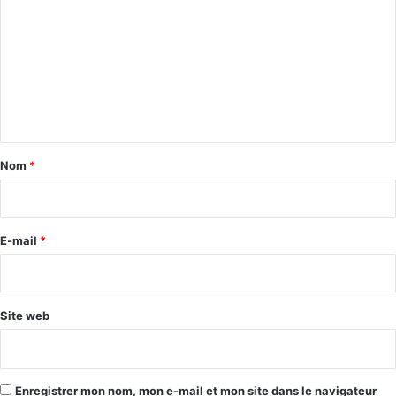
o
m
m
e
n
t
a
Nom
*
i
r
e
E-mail
*
*
Site web
Enregistrer mon nom, mon e-mail et mon site dans le navigateur