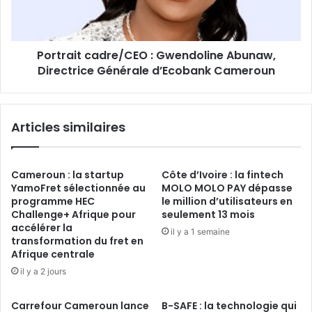
d’Ecobank
Cameroun
Portrait cadre/CEO : Gwendoline Abunaw,
Directrice Générale d’Ecobank Cameroun
Articles similaires
Cameroun : la startup
Côte d’Ivoire : la fintech
YamoFret sélectionnée au
MOLO MOLO PAY dépasse
programme HEC
le million d’utilisateurs en
Challenge+ Afrique pour
seulement 13 mois
accélérer la
il y a 1 semaine
transformation du fret en
Afrique centrale
il y a 2 jours
Carrefour Cameroun lance
B-SAFE : la technologie qui