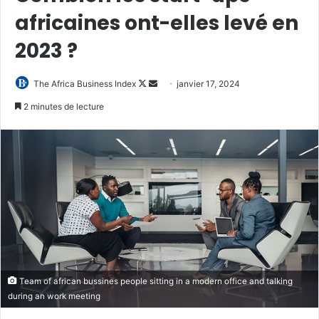
africaines ont-elles levé en
2023 ?
Follow
Envoyer
The Africa Business Index
janvier 17, 2024
on
un
2 minutes de lecture
X
courriel
Team of african bussines people sitting in a modern office and talking
during an work meeting