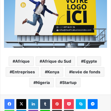
Afrique
Afrique du Sud
Egypte
Entreprises
Kenya
levée de fonds
Nigeria
Startup
Facebook
X
Linkedin
Tumblr
Pinterest
Pocket
Skype
Messen
WhatsApp
Telegram
Viber
Ligne
Partager par email
Imprimer