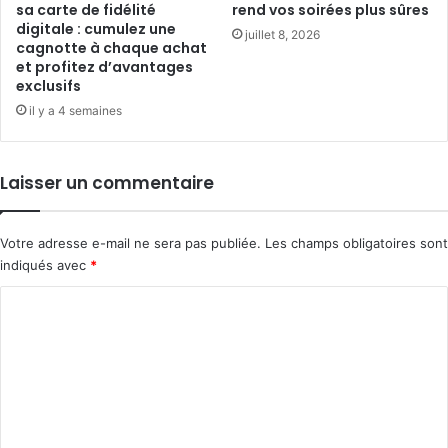
sa carte de fidélité
rend vos soirées plus sûres
digitale : cumulez une
juillet 8, 2026
cagnotte à chaque achat
et profitez d’avantages
exclusifs
il y a 4 semaines
Laisser un commentaire
Votre adresse e-mail ne sera pas publiée.
Les champs obligatoires sont
indiqués avec
*
C
o
m
m
e