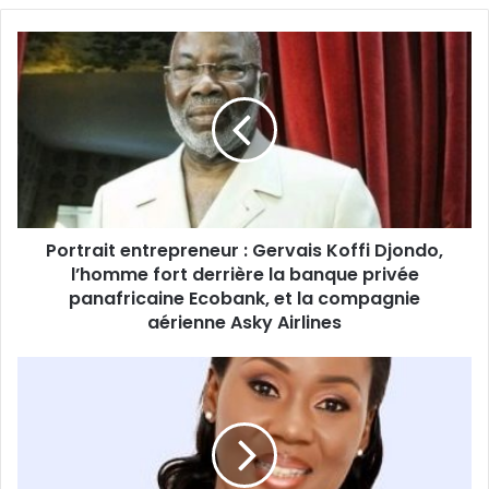
Portrait
entrepreneur :
Gervais
Koffi
Djondo,
l’homme
fort
derrière
la
Portrait entrepreneur : Gervais Koffi Djondo,
banque
privée
l’homme fort derrière la banque privée
panafricaine
panafricaine Ecobank, et la compagnie
Ecobank,
aérienne Asky Airlines
et
la
Portrait
compagnie
cadre/CEO :
aérienne
Gwendoline
Asky
Abunaw,
Airlines
Directrice
Générale