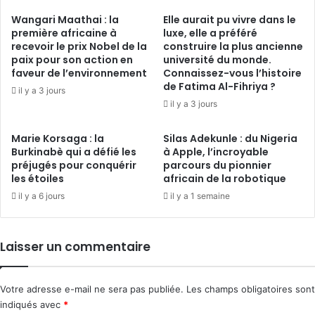
Wangari Maathai : la
Elle aurait pu vivre dans le
première africaine à
luxe, elle a préféré
recevoir le prix Nobel de la
construire la plus ancienne
paix pour son action en
université du monde.
faveur de l’environnement
Connaissez-vous l’histoire
de Fatima Al-Fihriya ?
il y a 3 jours
il y a 3 jours
Marie Korsaga : la
Silas Adekunle : du Nigeria
Burkinabè qui a défié les
à Apple, l’incroyable
préjugés pour conquérir
parcours du pionnier
les étoiles
africain de la robotique
il y a 6 jours
il y a 1 semaine
Laisser un commentaire
Votre adresse e-mail ne sera pas publiée.
Les champs obligatoires sont
indiqués avec
*