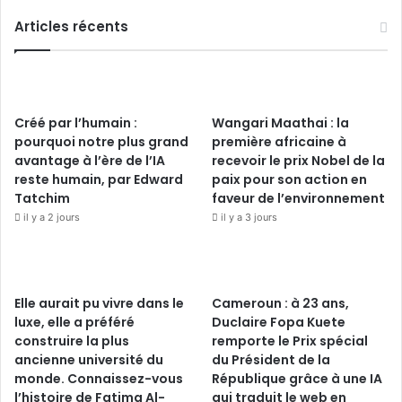
Articles récents
Créé par l’humain :
Wangari Maathai : la
pourquoi notre plus grand
première africaine à
avantage à l’ère de l’IA
recevoir le prix Nobel de la
reste humain, par Edward
paix pour son action en
Tatchim
faveur de l’environnement
il y a 2 jours
il y a 3 jours
Elle aurait pu vivre dans le
Cameroun : à 23 ans,
luxe, elle a préféré
Duclaire Fopa Kuete
construire la plus
remporte le Prix spécial
ancienne université du
du Président de la
monde. Connaissez-vous
République grâce à une IA
l’histoire de Fatima Al-
qui traduit le web en