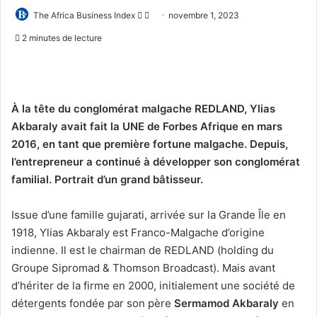
Follow
Envoyer
The Africa Business Index
novembre 1, 2023
on
un
2 minutes de lecture
X
courriel
À la tête du conglomérat malgache REDLAND, Ylias
Akbaraly
avait fait la UNE de Forbes Afrique en mars
2016, en tant que première fortune malgache. Depuis,
l’entrepreneur a continué à développer son conglomérat
familial. Portrait d’un grand bâtisseur.
Issue d’une famille gujarati, arrivée sur la Grande Île en
1918, Ylias Akbaraly est Franco-Malgache d’origine
indienne. Il est le chairman de REDLAND (holding du
Groupe Sipromad & Thomson Broadcast). Mais avant
d’hériter de la firme en 2000, initialement une société de
détergents fondée par son père
Sermamod Akbaraly
en