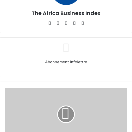
The Africa Business Index
Website
Facebook
X
Linkedin
Instagram
Abonnement Infolettre
Le
sujet
auquel
une
start-
up
en