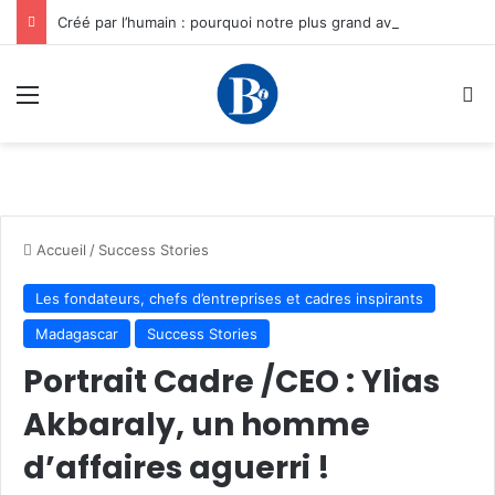
Créé par l’humain : pourquoi notre plus grand avantage à l’ère de l’IA reste humain, par Edward Tatchim
Menu
R
Accueil
/
Success Stories
Les fondateurs, chefs d’entreprises et cadres inspirants
Madagascar
Success Stories
Portrait Cadre /CEO : Ylias
Akbaraly, un homme
d’affaires aguerri !