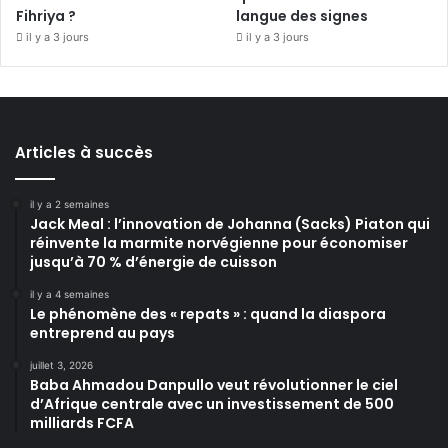
Fihriya ?
langue des signes
il y a 3 jours
il y a 3 jours
Articles à succès
il y a 2 semaines
Jack Meal : l’innovation de Johanna (Sacks) Piaton qui
réinvente la marmite norvégienne pour économiser
jusqu’à 70 % d’énergie de cuisson
il y a 4 semaines
Le phénomène des « repats » : quand la diaspora
entreprend au pays
juillet 3, 2026
Baba Ahmadou Danpullo veut révolutionner le ciel
d’Afrique centrale avec un investissement de 500
milliards FCFA