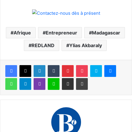
Afrique
Entrepreneur
Madagascar
REDLAND
Ylias Akbaraly
Facebook
X
Linkedin
Tumblr
Pinterest
Pocket
Skype
Messen
WhatsApp
Telegram
Viber
Ligne
Partager par email
Imprimer