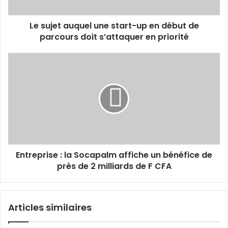
début
de
Le sujet auquel une start-up en début de
parcours
doit
parcours doit s’attaquer en priorité
s’attaquer
en
Entreprise :
priorité
la
Socapalm
affiche
un
bénéfice
de
près
de
Entreprise : la Socapalm affiche un bénéfice de
2
milliards
près de 2 milliards de F CFA
de
F
CFA
Articles similaires