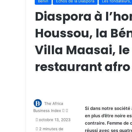
Bénin
Échos de la Diaspora
Les fondateurs, 
Diaspora à l’hon
Houssou, la Bén
Villa Maasai, l
restaurant afro
The Africa
Si dans notre société
Follow
Envoyer
Business Index
en plus d’être noire e
on
un
octobre 13, 2023
X
courriel
contraire. Femme de c
2 minutes de
réussi avec ses quatre