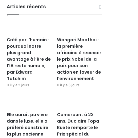
Articles récents
Créé par l’humain :
Wangari Maathai :
pourquoi notre
la première
plus grand
africaine à recevoir
avantage à l’ère de
le prix Nobel de la
l’IA reste humain,
paix pour son
par Edward
action en faveur de
Tatchim
l’environnement
il y a 2 jours
il y a 3 jours
Elle aurait pu vivre
Cameroun : à 23
dans le luxe, elle a
ans, Duclaire Fopa
préféré construire
Kuete remporte le
la plus ancienne
Prix spécial du