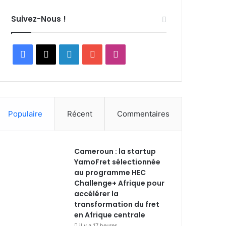
Suivez-Nous !
Facebook
X
Linkedin
YouTube
Instagram
Populaire
Récent
Commentaires
Cameroun : la startup
YamoFret sélectionnée
au programme HEC
Challenge+ Afrique pour
accélérer la
transformation du fret
en Afrique centrale
il y a 17 heures