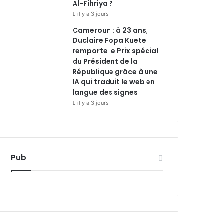
Al-Fihriya ?
il y a 3 jours
Cameroun : à 23 ans,
Duclaire Fopa Kuete
remporte le Prix spécial
du Président de la
République grâce à une
IA qui traduit le web en
langue des signes
il y a 3 jours
Pub