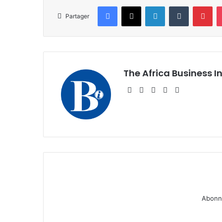
Facebook
X
Linkedin
Tumblr
Pin
Partager
The Africa Business I
Website
Facebook
X
Linkedin
Instagram
Abonne