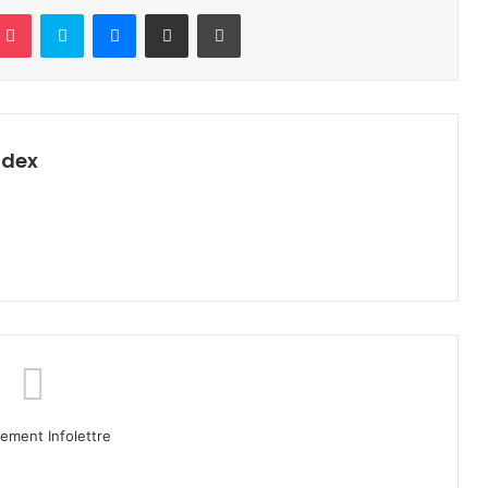
terest
Pocket
Skype
Messenger
Partager par email
Imprimer
ndex
ment Infolettre