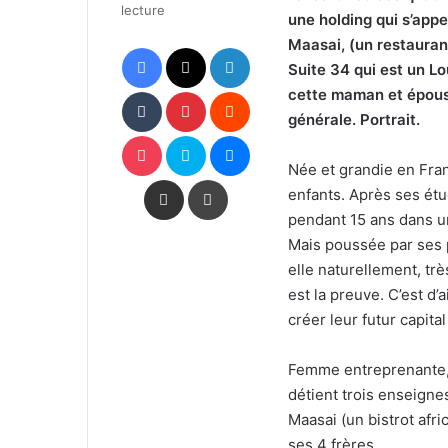
lecture
une holding qui s’appe
Maasai, (un restaurant 
Facebook
X
Linkedin
Suite 34 qui est un Lo
Tumblr
Pinterest
Reddit
cette maman et épouse 
générale. Portrait.
Pocket
Skype
Messenger
Née et grandie en Fran
Partager par email
Imprimer
enfants. Après ses étu
pendant 15 ans dans un
Mais poussée par ses p
elle naturellement, tr
est la preuve. C’est d’a
créer leur futur capit
Femme entreprenante, e
détient trois enseignes 
Maasai (un bistrot afri
ses 4 frères.