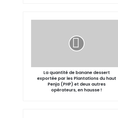
La
quantité
de
banane
dessert
exportée
par
les
Plantations
La quantité de banane dessert
du
haut
exportée par les Plantations du haut
Penja
Penja (PHP) et deux autres
(PHP)
opérateurs, en hausse !
et
deux
autres
opérateurs,
en