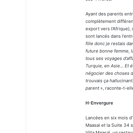
Ayant des parents ent
complètement différen
export vers l’Afrique),
sont lancés dans l’ent
fille donc je restais 
future bonne femme, la
tous ses voyages d’affa
Turquie, en Asie… Et 
négocier des choses d
trouvais ça hallucinan
parent »
, raconte-t-el
H-Envergure
Lancées en six mois d’i
Maasai et la Suite 34 s
Villa Maasaï, un restau