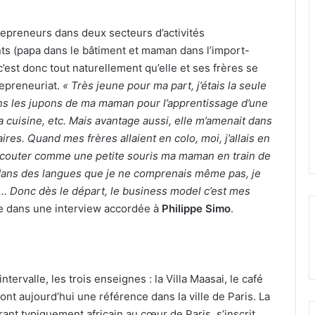
repreneurs dans deux secteurs d’activités
ts (papa dans le bâtiment et maman dans l’import-
 c’est donc tout naturellement qu’elle et ses frères se
repreneuriat.
« Très jeune pour ma part, j’étais la seule
dans les jupons de ma maman pour l’apprentissage d’une
 cuisine, etc. Mais avantage aussi, elle m’amenait dans
ires. Quand mes frères allaient en colo, moi, j’allais en
écouter comme une petite souris ma maman en train de
ans des langues que je ne comprenais même pas, je
t… Donc dès le départ, le business model c’est mes
le dans une interview accordée à
Philippe Simo
.
ntervalle, les trois enseignes : la Villa Maasai, le café
ont aujourd’hui une référence dans la ville de Paris. La
rant typiquement africain au cœur de Paris, s’inscrit