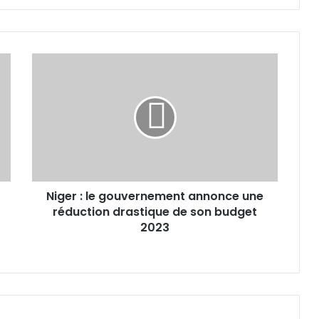
Niger
:
le
gouvernement
annonce
une
réduction
drastique
de
Niger : le gouvernement annonce une
son
budget
réduction drastique de son budget
2023
2023