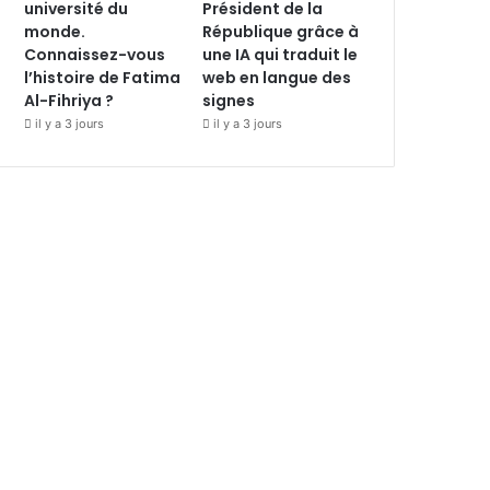
université du
Président de la
monde.
République grâce à
Connaissez-vous
une IA qui traduit le
l’histoire de Fatima
web en langue des
Al-Fihriya ?
signes
il y a 3 jours
il y a 3 jours