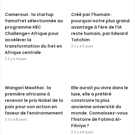
Cameroun : la startup
Créé par l’humain :
YamoFret sélectionnée au
pourquoi notre plus grand
programme HEC
avantage à l’ère de l’IA
Challenge+ Afrique pour
reste humain, par Edward
accélérer la
Tatchim
transformation du fret en
il y a 5 jours
Afrique centrale
il y a 4 jours
Wangari Maathai : la
Elle aurait pu vivre dans le
première africaine à
luxe, elle a préféré
recevoir le prix Nobel de la
construire la plus
paix pour son action en
ancienne université du
faveur de l’environnement
monde. Connaissez-vous
l’histoire de Fatima Al-
il y a 6 jours
Fihriya ?
il y a 6 jours