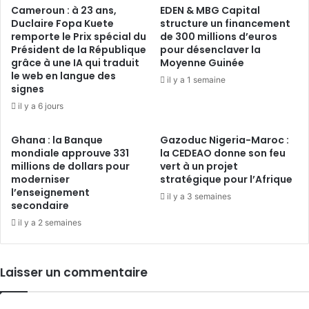
Cameroun : à 23 ans,
EDEN & MBG Capital
Duclaire Fopa Kuete
structure un financement
remporte le Prix spécial du
de 300 millions d’euros
Président de la République
pour désenclaver la
grâce à une IA qui traduit
Moyenne Guinée
le web en langue des
il y a 1 semaine
signes
il y a 6 jours
Ghana : la Banque
Gazoduc Nigeria-Maroc :
mondiale approuve 331
la CEDEAO donne son feu
millions de dollars pour
vert à un projet
moderniser
stratégique pour l’Afrique
l’enseignement
il y a 3 semaines
secondaire
il y a 2 semaines
Laisser un commentaire