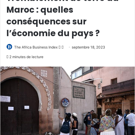
Maroc : quelles
conséquences sur
l’économie du pays ?
Follow
Envoyer
The Africa Business Index
septembre 18, 2023
on
un
2 minutes de lecture
X
courriel