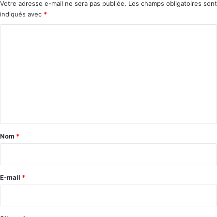
Votre adresse e-mail ne sera pas publiée.
Les champs obligatoires sont
indiqués avec
*
C
o
m
m
e
n
t
a
Nom
*
i
r
e
E-mail
*
*