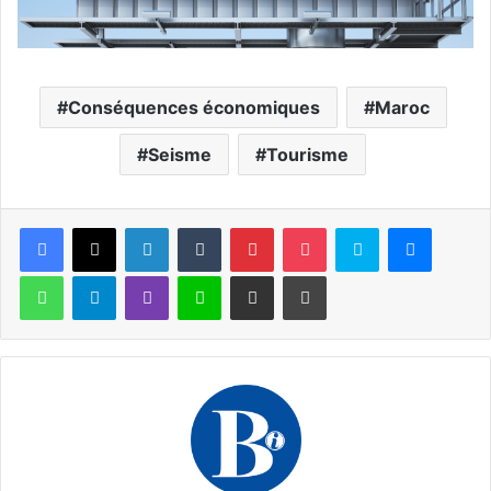
Conséquences économiques
Maroc
Seisme
Tourisme
Facebook
X
Linkedin
Tumblr
Pinterest
Pocket
Skype
Messen
WhatsApp
Telegram
Viber
Ligne
Partager par email
Imprimer