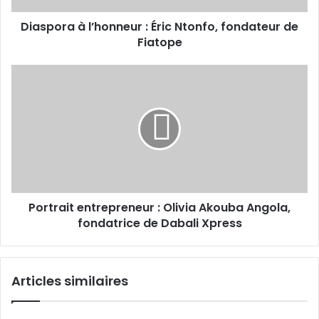
Diaspora à l’honneur : Éric Ntonfo, fondateur de
Fiatope
Portrait
entrepreneur
:
Olivia
Akouba
Angola,
fondatrice
de
Dabali
Portrait entrepreneur : Olivia Akouba Angola,
Xpress
fondatrice de Dabali Xpress
Articles similaires