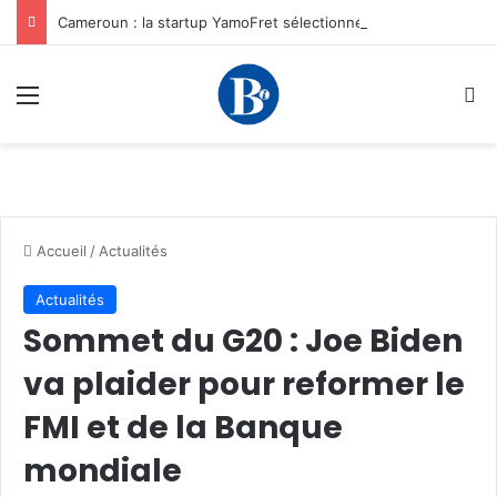
Cameroun : la startup YamoFret sélectionnée au programme HEC Challenge+ Afrique pour accélérer la transformation du fret en Afrique centrale
Menu
R
Accueil
/
Actualités
Actualités
Sommet du G20 : Joe Biden
va plaider pour reformer le
FMI et de la Banque
mondiale