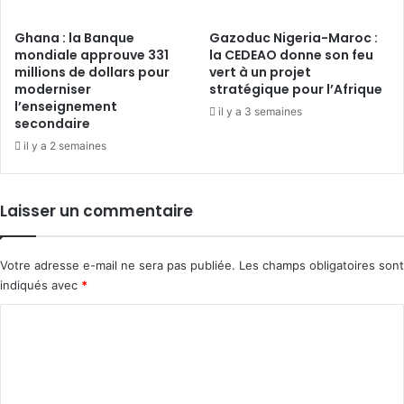
Ghana : la Banque
Gazoduc Nigeria-Maroc :
mondiale approuve 331
la CEDEAO donne son feu
millions de dollars pour
vert à un projet
moderniser
stratégique pour l’Afrique
l’enseignement
il y a 3 semaines
secondaire
il y a 2 semaines
Laisser un commentaire
Votre adresse e-mail ne sera pas publiée.
Les champs obligatoires sont
indiqués avec
*
C
o
m
m