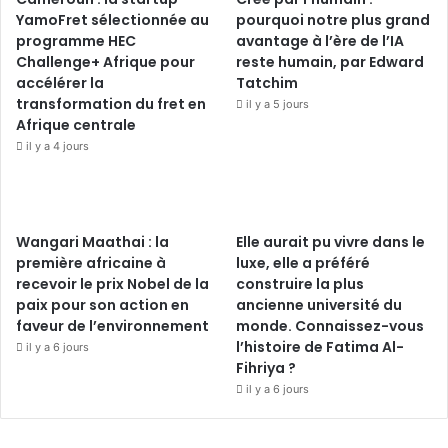
YamoFret sélectionnée au
pourquoi notre plus grand
programme HEC
avantage à l’ère de l’IA
Challenge+ Afrique pour
reste humain, par Edward
accélérer la
Tatchim
transformation du fret en
il y a 5 jours
Afrique centrale
il y a 4 jours
Wangari Maathai : la
Elle aurait pu vivre dans le
première africaine à
luxe, elle a préféré
recevoir le prix Nobel de la
construire la plus
paix pour son action en
ancienne université du
faveur de l’environnement
monde. Connaissez-vous
l’histoire de Fatima Al-
il y a 6 jours
Fihriya ?
il y a 6 jours