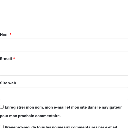
e
n
t
a
Nom
*
i
r
e
E-mail
*
*
Site web
Enregistrer mon nom, mon e-mail et mon site dans le navigateur
pour mon prochain commentaire.
Prévenez-moi de tous les nouveaux commentaires par e-mail.