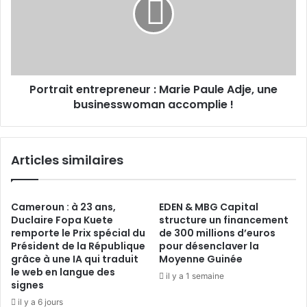
Marie
Paule
Adje,
une
businesswoman
accomplie !
Portrait entrepreneur : Marie Paule Adje, une
businesswoman accomplie !
Articles similaires
Cameroun : à 23 ans,
EDEN & MBG Capital
Duclaire Fopa Kuete
structure un financement
remporte le Prix spécial du
de 300 millions d’euros
Président de la République
pour désenclaver la
grâce à une IA qui traduit
Moyenne Guinée
le web en langue des
il y a 1 semaine
signes
il y a 6 jours