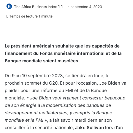
Follow
Envoyer
The Africa Business Index
septembre 4, 2023
on
un
Temps de lecture 1 minute
X
courriel
Le président américain souhaite que les capacités de
financement du Fonds monétaire international et de la
Banque mondiale soient musclées.
Du 9 au 10 septembre 2023, se tiendra en Inde, le
prochain sommet du G20. Et pour l’occasion, Joe Biden va
plaider pour une réforme du FMI et de la Banque
mondiale.
« Joe Biden veut vraiment consacrer beaucoup
de son énergie à la modernisation des banques de
développement multilatérales, y compris la Banque
mondiale et le FMI »
, a fait savoir mardi dernier son
conseiller à la sécurité nationale,
Jake Sullivan
lors d’un