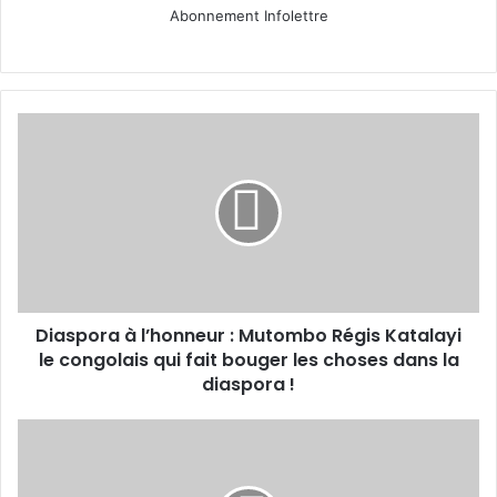
Abonnement Infolettre
Diaspora
à
l’honneur
:
Mutombo
Régis
Katalayi
le
congolais
Diaspora à l’honneur : Mutombo Régis Katalayi
qui
fait
le congolais qui fait bouger les choses dans la
bouger
diaspora !
les
choses
Portrait
dans
entrepreneur
la
:
diaspora !