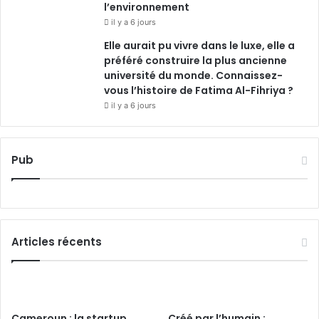
l’environnement
il y a 6 jours
Elle aurait pu vivre dans le luxe, elle a
préféré construire la plus ancienne
université du monde. Connaissez-
vous l’histoire de Fatima Al-Fihriya ?
il y a 6 jours
Pub
Articles récents
Cameroun : la startup
Créé par l’humain :