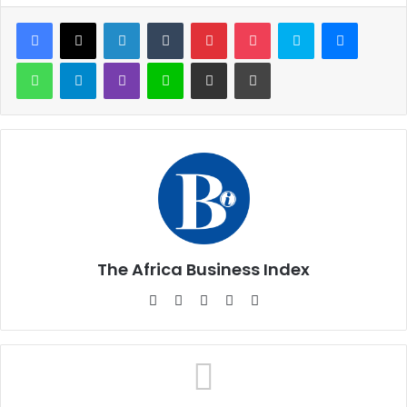
Facebook
X
Linkedin
Tumblr
Pinterest
Pocket
Skype
Messen
WhatsApp
Telegram
Viber
Ligne
Partager par email
Imprimer
The Africa Business Index
Website
Facebook
X
Linkedin
Instagram