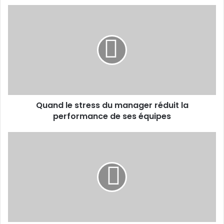
Quand
le
stress
du
manager
réduit
la
performance
de
Quand le stress du manager réduit la
ses
équipes
performance de ses équipes
Portrait
entrepreneur
:
Moustapha
Cissé
ou
le
génie
sénégalais !