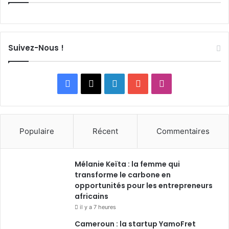
Suivez-Nous !
Facebook
X
Linkedin
YouTube
Instagram
Populaire
Récent
Commentaires
Mélanie Keïta : la femme qui
transforme le carbone en
opportunités pour les entrepreneurs
africains
il y a 7 heures
Cameroun : la startup YamoFret