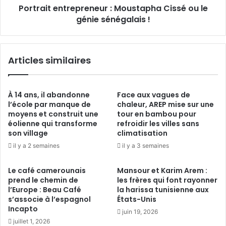
Portrait entrepreneur : Moustapha Cissé ou le
génie sénégalais !
Articles similaires
À 14 ans, il abandonne
Face aux vagues de
l’école par manque de
chaleur, AREP mise sur une
moyens et construit une
tour en bambou pour
éolienne qui transforme
refroidir les villes sans
son village
climatisation
il y a 2 semaines
il y a 3 semaines
Le café camerounais
Mansour et Karim Arem :
prend le chemin de
les frères qui font rayonner
l’Europe : Beau Café
la harissa tunisienne aux
s’associe à l’espagnol
États-Unis
Incapto
juin 19, 2026
juillet 1, 2026