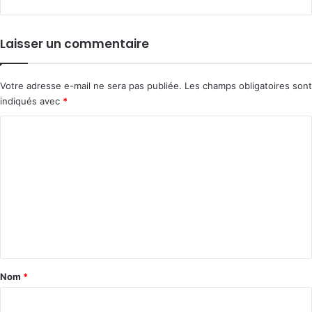
Laisser un commentaire
Votre adresse e-mail ne sera pas publiée.
Les champs obligatoires sont
indiqués avec
*
C
o
m
m
e
n
t
a
Nom
*
i