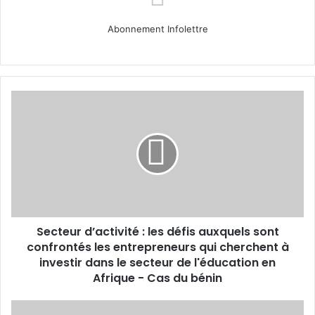
Abonnement Infolettre
Secteur
d’activité
:
les
défis
auxquels
sont
confrontés
les
Secteur d’activité : les défis auxquels sont
entrepreneurs
qui
confrontés les entrepreneurs qui cherchent à
cherchent
investir dans le secteur de l'éducation en
à
Afrique - Cas du bénin
investir
dans
La