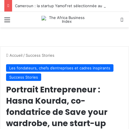
Cameroun : la startup YamoFret sélectionnée au programme HEC Challenge+ Afrique pour accélérer la transformation du fret en Afrique centrale
Menu
R
Accueil
/
Success Stories
Les fondateurs, chefs d’entreprises et cadres inspirants
Success Stories
Portrait Entrepreneur :
Hasna Kourda, co-
fondatrice de Save your
wardrobe, une start-up