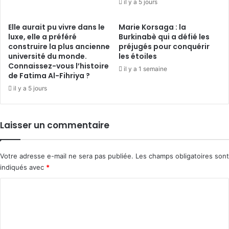
il y a 5 jours
Elle aurait pu vivre dans le
Marie Korsaga : la
luxe, elle a préféré
Burkinabè qui a défié les
construire la plus ancienne
préjugés pour conquérir
université du monde.
les étoiles
Connaissez-vous l’histoire
il y a 1 semaine
de Fatima Al-Fihriya ?
il y a 5 jours
Laisser un commentaire
Votre adresse e-mail ne sera pas publiée.
Les champs obligatoires sont
indiqués avec
*
C
o
m