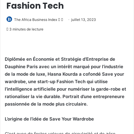
Fashion Tech
Follow
Envoyer
The Africa Business Index
juillet 13, 2023
on
un
3 minutes de lecture
X
courriel
Diplômée en Économie et Stratégie d’Entreprise de
Dauphine Paris avec un intérêt marqué pour l’industrie
de la mode de luxe, Hasna Kourda a cofondé Save your
wardrobe, une start-up Fashion Tech qui utilise
l’intelligence artificielle pour numériser la garde-robe et
rationaliser la vie durable. Portrait d’une entrepreneure
passionnée de la mode plus circulaire.
L’origine de l’idée de Save Your Wardrobe
C’est avec de fortes valeurs de circularité et de zéro