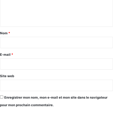
m
e
n
t
a
Nom
*
i
r
e
E-mail
*
*
Site web
Enregistrer mon nom, mon e-mail et mon site dans le navigateur
pour mon prochain commentaire.