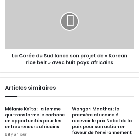
le
Corée
secteur
du
de
Sud
l'éducation
lance
en
son
Afrique
projet
-
de
Cas
«
du
La Corée du Sud lance son projet de « Korean
Korean
bénin
rice
rice belt » avec huit pays africains
belt
»
avec
Articles similaires
huit
pays
africains
Mélanie Keïta : la femme
Wangari Maathai : la
qui transforme le carbone
première africaine à
en opportunités pour les
recevoir le prix Nobel de la
entrepreneurs africains
paix pour son action en
faveur de l’environnement
il y a 1 jour