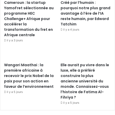
Cameroun : la startup
Créé par l’humain :
YamoFret sélectionnée au
pourquoi notre plus grand
programme HEC
avantage à l’ère de l’IA
Challenge+ Afrique pour
reste humain, par Edward
accélérer la
Tatchim
transformation du fret en
il y a 4 jours
Afrique centrale
il y a 3 jours
Wangari Maathai : la
Elle aurait pu vivre dans le
première africaine à
luxe, elle a préféré
recevoir le prix Nobel de la
construire la plus
paix pour son action en
ancienne université du
faveur de l’environnement
monde. Connaissez-vous
l’histoire de Fatima Al-
il y a 5 jours
Fihriya ?
il y a 5 jours