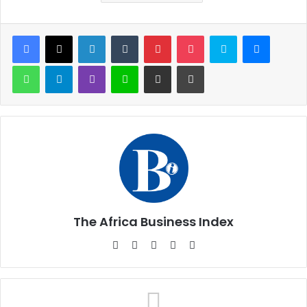
Facebook
X
Linkedin
Tumblr
Pinterest
Pocket
Skype
Messen
WhatsApp
Telegram
Viber
Ligne
Partager par email
Imprimer
The Africa Business Index
Website
Facebook
X
Linkedin
Instagram