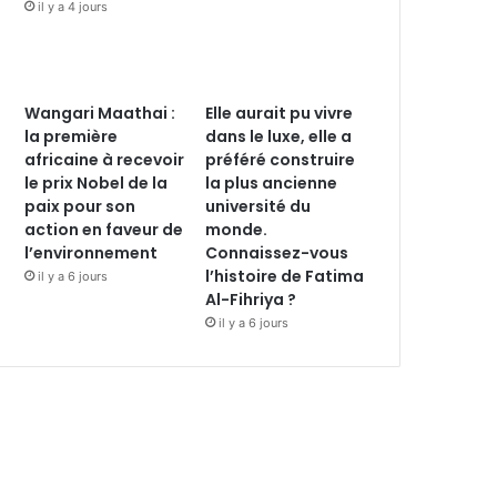
il y a 4 jours
Wangari Maathai :
Elle aurait pu vivre
la première
dans le luxe, elle a
africaine à recevoir
préféré construire
le prix Nobel de la
la plus ancienne
paix pour son
université du
action en faveur de
monde.
l’environnement
Connaissez-vous
l’histoire de Fatima
il y a 6 jours
Al-Fihriya ?
il y a 6 jours