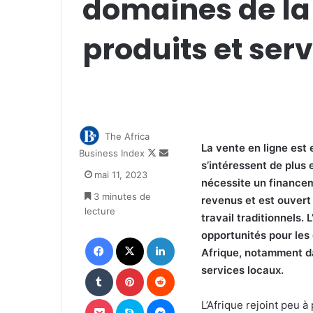
domaines de la 
produits et ser
The Africa
La vente en ligne est 
Follow
Envoyer
Business Index
s’intéressent de plus
on
un
mai 11, 2023
X
courriel
nécessite un finance
3 minutes de
revenus et est ouvert 
lecture
travail traditionnels. 
opportunités pour les
Facebook
X
Linkedin
Afrique, notamment da
Tumblr
Pinterest
Reddit
services locaux.
Pocket
Skype
Messenger
L’Afrique rejoint peu 