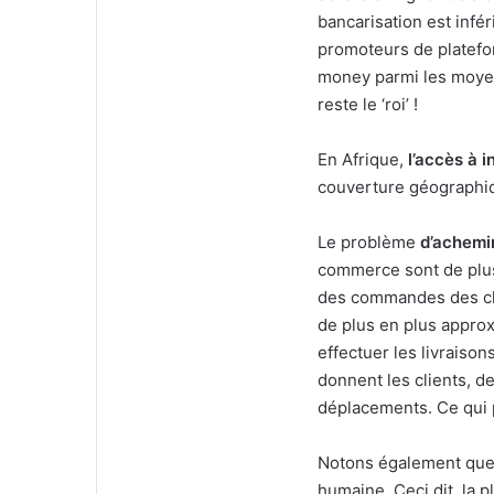
bancarisation est infé
promoteurs de platefo
money parmi les moyen
reste le ‘roi’ !
En Afrique,
l’accès à i
couverture géographiqu
Le problème
d’achem
commerce sont de plu
des commandes des cli
de plus en plus approxi
effectuer les livraison
donnent les clients, de
déplacements. Ce qui pe
Notons également que l
humaine. Ceci dit, la 