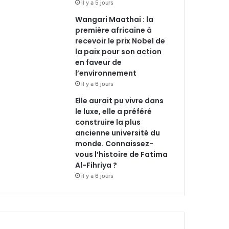
il y a 5 jours
Wangari Maathai : la
première africaine à
recevoir le prix Nobel de
la paix pour son action
en faveur de
l’environnement
il y a 6 jours
Elle aurait pu vivre dans
le luxe, elle a préféré
construire la plus
ancienne université du
monde. Connaissez-
vous l’histoire de Fatima
Al-Fihriya ?
il y a 6 jours