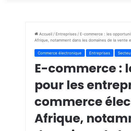
Accueil
/
Entreprises
/
E-commerce : les opportuni
Afrique, notamment dans les domaines de la vente en
Commerce électronique
Entreprises
Secteur
E-commerce : l
pour les entrep
commerce élec
Afrique, notam