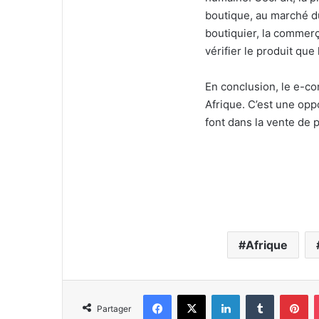
boutique, au marché du
boutiquier, la commerça
vérifier le produit que 
En conclusion, le e-c
Afrique. C’est une op
font dans la vente de p
Afrique
Facebook
X
Linkedin
Tumblr
Pi
Partager