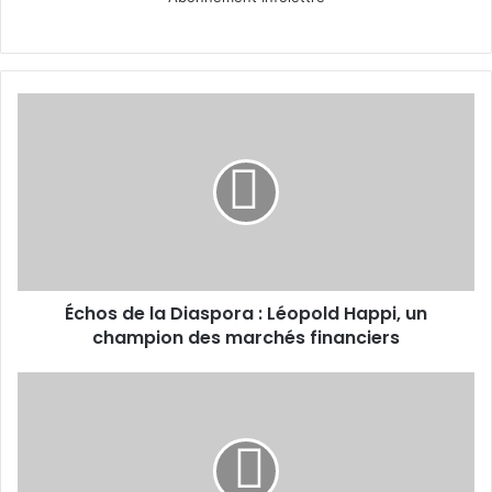
Échos
de
la
Diaspora
:
Léopold
Happi,
un
champion
Échos de la Diaspora : Léopold Happi, un
des
marchés
champion des marchés financiers
financiers
Stratégies
pour
gérer
l'équilibre
entre