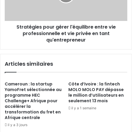
vie
professionnelle
et
vie
Stratégies pour gérer l'équilibre entre vie
privée
en
professionnelle et vie privée en tant
tant
qu'entrepreneur
qu'entrepreneur
Articles similaires
Cameroun : la startup
Côte d’Ivoire : la fintech
YamoFret sélectionnée au
MOLO MOLO PAY dépasse
programme HEC
le million d’utilisateurs en
Challenge+ Afrique pour
seulement 13 mois
accélérer la
il y a 1 semaine
transformation du fret en
Afrique centrale
il y a 3 jours