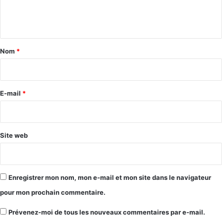
e
n
t
a
Nom
*
i
r
e
E-mail
*
*
Site web
Enregistrer mon nom, mon e-mail et mon site dans le navigateur
pour mon prochain commentaire.
Prévenez-moi de tous les nouveaux commentaires par e-mail.