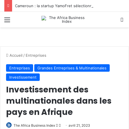
Cameroun : la startup YamoFret sélectionnée au programme HEC Challenge+ Afrique pour accélérer la transformation du fret en Afrique centrale
Menu
R
Accueil
/
Entreprises
Entreprises
Grandes Entreprises & Multinationales
Investissement
Investissement des
multinationales dans les
pays en Afrique
Follow
Envoyer
The Africa Business Index
avril 21, 2023