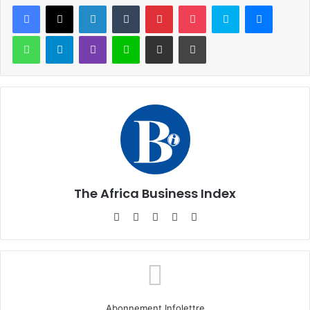
Facebook
X
Linkedin
Tumblr
Pinterest
Pocket
Skype
Messen
WhatsApp
Telegram
Viber
Ligne
Partager par email
Imprimer
The Africa Business Index
Website
Facebook
X
Linkedin
Instagram
Abonnement Infolettre