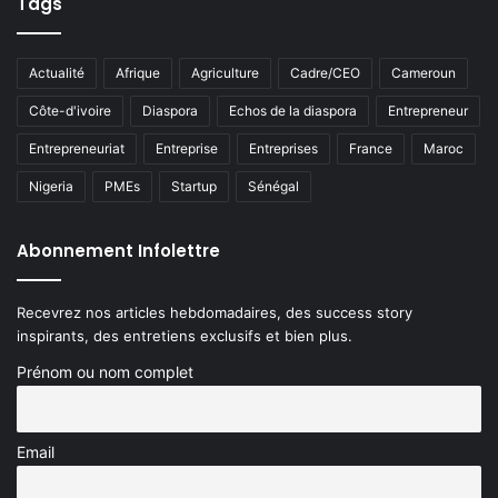
Tags
Actualité
Afrique
Agriculture
Cadre/CEO
Cameroun
Côte-d'ivoire
Diaspora
Echos de la diaspora
Entrepreneur
Entrepreneuriat
Entreprise
Entreprises
France
Maroc
Nigeria
PMEs
Startup
Sénégal
Abonnement Infolettre
Recevrez nos articles hebdomadaires, des success story
inspirants, des entretiens exclusifs et bien plus.
Prénom ou nom complet
Email