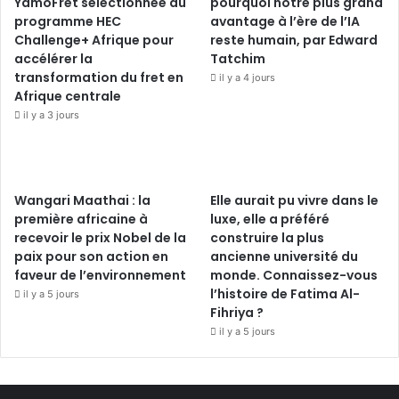
YamoFret sélectionnée au
pourquoi notre plus grand
programme HEC
avantage à l’ère de l’IA
Challenge+ Afrique pour
reste humain, par Edward
accélérer la
Tatchim
transformation du fret en
il y a 4 jours
Afrique centrale
il y a 3 jours
Wangari Maathai : la
Elle aurait pu vivre dans le
première africaine à
luxe, elle a préféré
recevoir le prix Nobel de la
construire la plus
paix pour son action en
ancienne université du
faveur de l’environnement
monde. Connaissez-vous
l’histoire de Fatima Al-
il y a 5 jours
Fihriya ?
il y a 5 jours