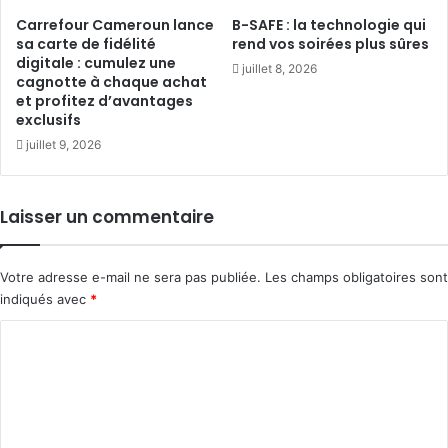
Carrefour Cameroun lance
B-SAFE : la technologie qui
sa carte de fidélité
rend vos soirées plus sûres
digitale : cumulez une
juillet 8, 2026
cagnotte à chaque achat
et profitez d’avantages
exclusifs
juillet 9, 2026
Laisser un commentaire
Votre adresse e-mail ne sera pas publiée.
Les champs obligatoires sont
indiqués avec
*
C
o
m
m