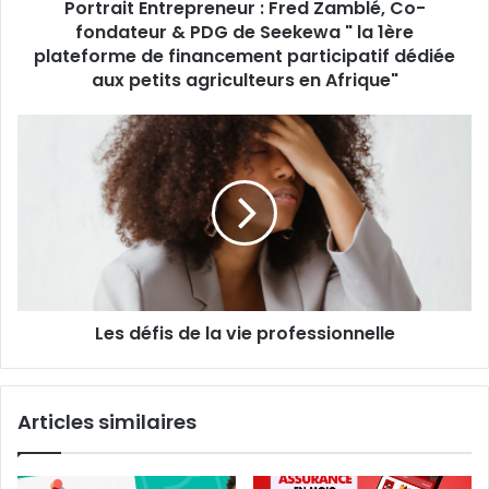
Portrait Entrepreneur : Fred Zamblé, Co-
de
Seekewa
fondateur & PDG de Seekewa " la 1ère
"
plateforme de financement participatif dédiée
la
aux petits agriculteurs en Afrique"
1ère
plateforme
Les
de
défis
financement
de
participatif
la
dédiée
vie
aux
professionnelle
petits
agriculteurs
en
Afrique"
Les défis de la vie professionnelle
Articles similaires