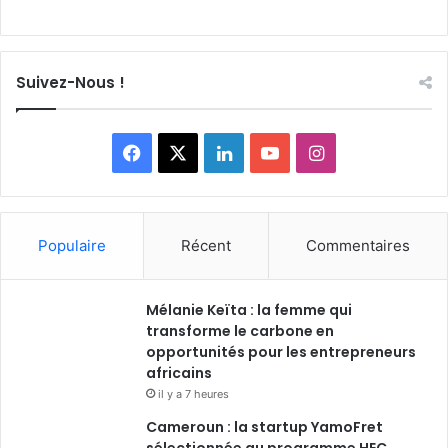
Suivez-Nous !
Facebook
X
Linkedin
YouTube
Instagram
Populaire
Récent
Commentaires
Mélanie Keïta : la femme qui
transforme le carbone en
opportunités pour les entrepreneurs
africains
il y a 7 heures
Cameroun : la startup YamoFret
sélectionnée au programme HEC