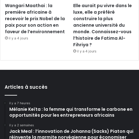
Wangari Maathai : la
Elle aurait pu vivre dans le
première africaine à
luxe, elle a préféré
recevoir le prix Nobel de la
construire la plus
paix pour son action en
ancienne université du
faveur de l’environnement
monde. Connaissez-vous
l’histoire de Fatima Al-
il y a 4 jours
Fihriya ?
il y a 4 jours
Articles à succès
il y a 7 heures
Mélanie Keïta : la femme qui transforme le carbone en
opportunités pour les entrepreneurs africains
il y a 2 semaines
Jack Meal : l’innovation de Johanna (Sacks) Piaton qui
réinvente la marmite norvégienne pour économiser