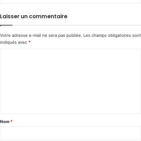
Laisser un commentaire
Votre adresse e-mail ne sera pas publiée.
Les champs obligatoires sont
indiqués avec
*
C
o
m
m
e
n
t
a
Nom
*
i
r