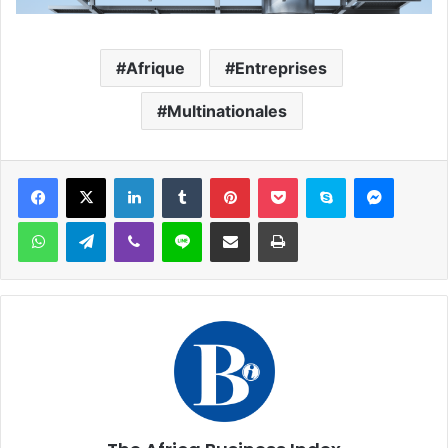
Afrique
Entreprises
Multinationales
Facebook
X
Linkedin
Tumblr
Pinterest
Pocket
Skype
Messen
WhatsApp
Telegram
Viber
Ligne
Partager par email
Imprimer