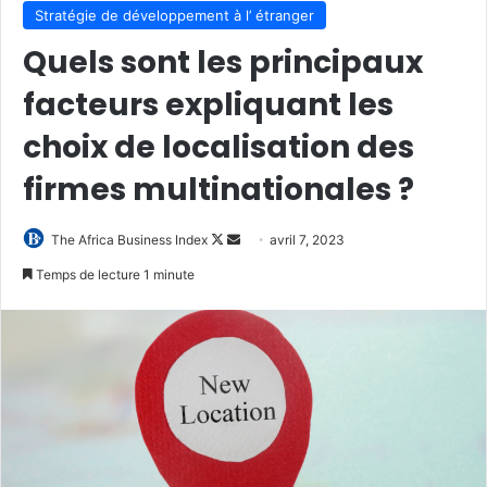
Stratégie de développement à l’ étranger
Quels sont les principaux
facteurs expliquant les
choix de localisation des
firmes multinationales ?
Follow
Envoyer
The Africa Business Index
avril 7, 2023
on
un
Temps de lecture 1 minute
X
courriel