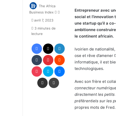
The Africa
Entrepreneur avec une
Follow
Envoyer
Business Index
social et l’innovatio
on
un
avril 7, 2023
X
courriel
une startup qu’il a co
3 minutes de
ambitionne construire
lecture
le continent africain.
Facebook
X
Linkedin
Ivoirien de nationalité
Tumblr
Pinterest
Reddit
ose et rêve d’amener l’
informatique, il est b
Pocket
Skype
Messenger
technologiques.
Partager par email
Imprimer
Avec son frère et coll
connecteur numérique
directement les petits 
préférentiels sur les p
propres mots de Fred.