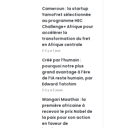
Cameroun : la startup
YamoFret sélectionnée
au programme HEC
Challenge+ Afrique pour
accélérer la
transformation du fret
en Afrique centrale
il y a 1 jour
Créé par l’humain :
pourquoi notre plus
grand avantage à l’ère
de l’IA reste humain, par
Edward Tatchim
il y a 2 jours
Wangari Maathai : la
première africaine à
recevoir le prix Nobel de
la paix pour son action
en faveur de