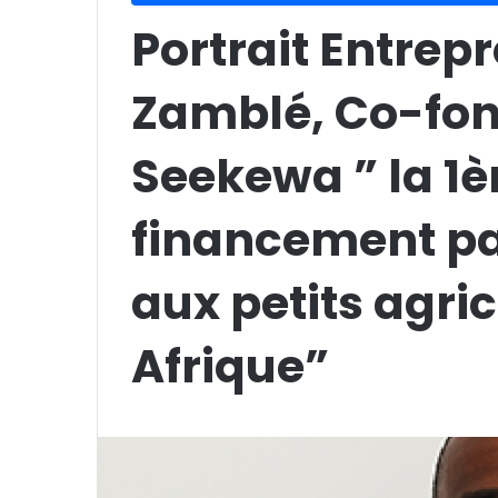
Portrait Entrepr
Zamblé, Co-fon
Seekewa ” la 1è
financement par
aux petits agri
Afrique”