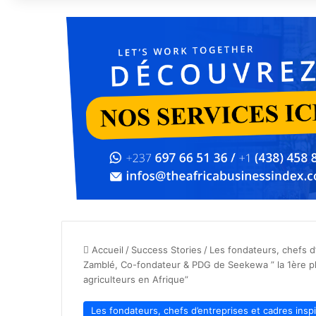
Accueil
/
Success Stories
/
Les fondateurs, chefs d’
Zamblé, Co-fondateur & PDG de Seekewa ” la 1ère pl
agriculteurs en Afrique”
Les fondateurs, chefs d’entreprises et cadres insp