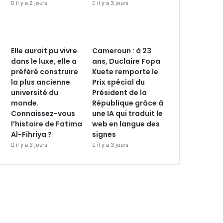
il y a 2 jours
il y a 3 jours
Elle aurait pu vivre
Cameroun : à 23
dans le luxe, elle a
ans, Duclaire Fopa
préféré construire
Kuete remporte le
la plus ancienne
Prix spécial du
université du
Président de la
monde.
République grâce à
Connaissez-vous
une IA qui traduit le
l’histoire de Fatima
web en langue des
Al-Fihriya ?
signes
il y a 3 jours
il y a 3 jours