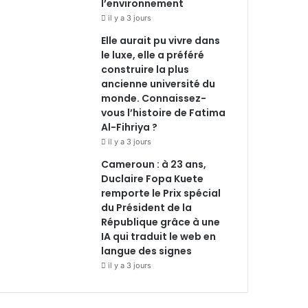
l’environnement
il y a 3 jours
Elle aurait pu vivre dans
le luxe, elle a préféré
construire la plus
ancienne université du
monde. Connaissez-
vous l’histoire de Fatima
Al-Fihriya ?
il y a 3 jours
Cameroun : à 23 ans,
Duclaire Fopa Kuete
remporte le Prix spécial
du Président de la
République grâce à une
IA qui traduit le web en
langue des signes
il y a 3 jours