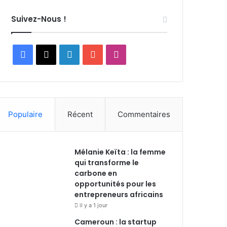
Suivez-Nous !
F
X
L
Y
I
a
i
o
n
c
n
u
s
Populaire
Récent
Commentaires
e
k
T
t
b
e
u
a
Mélanie Keïta : la femme
o
d
b
g
qui transforme le
carbone en
o
i
e
r
opportunités pour les
entrepreneurs africains
k
n
a
il y a 1 jour
m
Cameroun : la startup