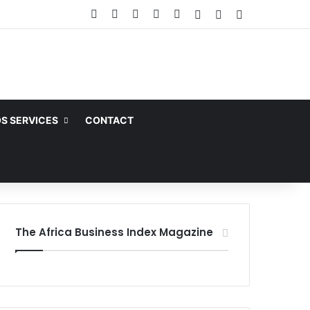
Facebook
X
Linkedin
YouTube
Instagram
Article Aléatoire
Sidebar (barre la
Switch skin
S SERVICES
CONTACT
The Africa Business Index Magazine