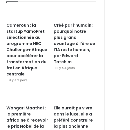
Cameroun : la
Créé par l’humain :
startup YamoFret
pourquoi notre
sélectionnée au
plus grand
programme HEC
avantage à l’ère de
Challenge+ Afrique
l’IA reste humain,
pour accélérer la
par Edward
transformation du
Tatchim
fret en Afrique
il y a 4 jours
centrale
il y a 3 jours
Wangari Maathai :
Elle aurait pu vivre
la première
dans le luxe, elle a
africaine à recevoir
préféré construire
le prix Nobel de la
la plus ancienne