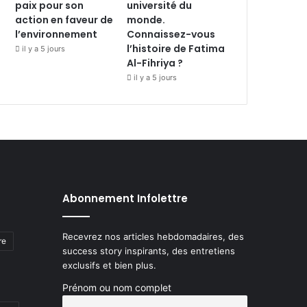
paix pour son
université du
action en faveur de
monde.
l’environnement
Connaissez-vous
l’histoire de Fatima
il y a 5 jours
Al-Fihriya ?
il y a 5 jours
Abonnement Infolettre
Recevrez nos articles hebdomadaires, des
re
success story inspirants, des entretiens
exclusifs et bien plus.
Prénom ou nom complet