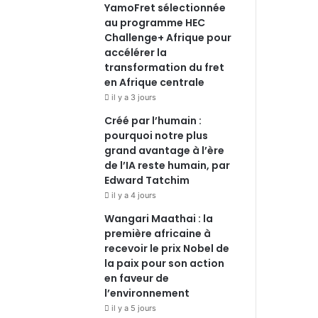
YamoFret sélectionnée
au programme HEC
Challenge+ Afrique pour
accélérer la
transformation du fret
en Afrique centrale
il y a 3 jours
Créé par l’humain :
pourquoi notre plus
grand avantage à l’ère
de l’IA reste humain, par
Edward Tatchim
il y a 4 jours
Wangari Maathai : la
première africaine à
recevoir le prix Nobel de
la paix pour son action
en faveur de
l’environnement
il y a 5 jours