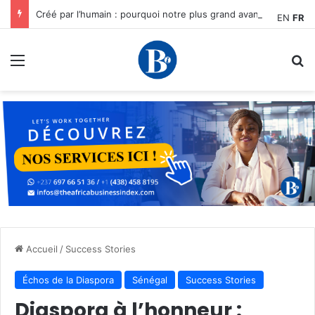
Créé par l’humain : pourquoi notre plus grand avantage à l’ère de l’IA reste humain, par Edward Tatchim
EN
FR
Menu
R
Accueil
/
Success Stories
Échos de la Diaspora
Sénégal
Success Stories
Diaspora à l’honneur :