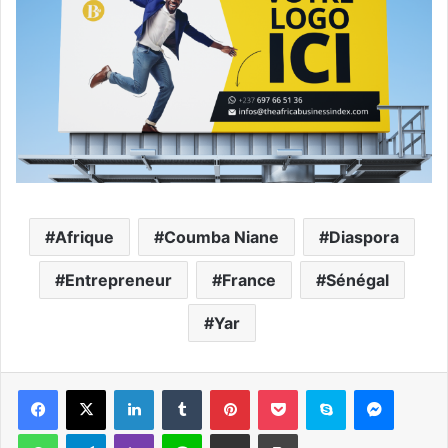
Afrique
Coumba Niane
Diaspora
Entrepreneur
France
Sénégal
Yar
Facebook
X
Linkedin
Tumblr
Pinterest
Pocket
Skype
Messen
WhatsApp
Telegram
Viber
Ligne
Partager par email
Imprimer