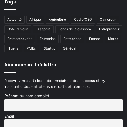
Tags
Actualité
Afrique
Agriculture
Cadre/CEO
Cameroun
Côte-d'ivoire
Diaspora
Echos de la diaspora
Entrepreneur
Entrepreneuriat
Entreprise
Entreprises
France
Maroc
Nigeria
PMEs
Startup
Sénégal
Abonnement Infolettre
Recevrez nos articles hebdomadaires, des success story
inspirants, des entretiens exclusifs et bien plus.
Prénom ou nom complet
Email