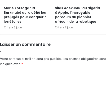
Marie Korsaga : la
Silas Adekunle : du Nigeria
Burkinabè qui a défié les
à Apple, l’incroyable
préjugés pour conquérir
parcours du pionnier
les étoiles
africain de la robotique
il y a 6 jours
il y a 7 jours
Laisser un commentaire
Votre adresse e-mail ne sera pas publiée.
Les champs obligatoires sont
indiqués avec
*
C
o
m
m
e