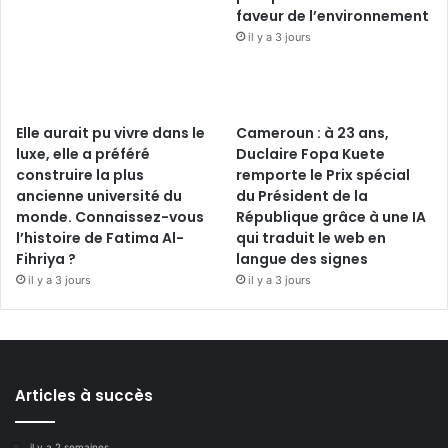
faveur de l’environnement
il y a 3 jours
Elle aurait pu vivre dans le
Cameroun : à 23 ans,
luxe, elle a préféré
Duclaire Fopa Kuete
construire la plus
remporte le Prix spécial
ancienne université du
du Président de la
monde. Connaissez-vous
République grâce à une IA
l’histoire de Fatima Al-
qui traduit le web en
Fihriya ?
langue des signes
il y a 3 jours
il y a 3 jours
Articles à succès
il y a 2 semaines