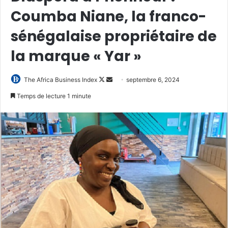
Coumba Niane, la franco-
sénégalaise propriétaire de
la marque « Yar »
Follow
Envoyer
The Africa Business Index
septembre 6, 2024
on
un
Temps de lecture 1 minute
X
courriel