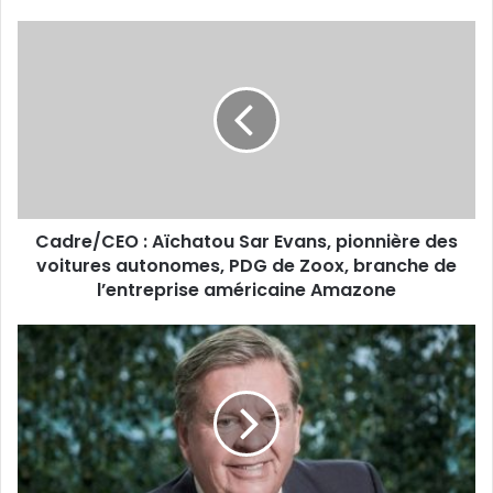
Cadre/CEO :
Aïchatou
Sar
Evans,
pionnière
des
voitures
autonomes,
PDG
Cadre/CEO : Aïchatou Sar Evans, pionnière des
de
Zoox,
voitures autonomes, PDG de Zoox, branche de
branche
l’entreprise américaine Amazone
de
l’entreprise
Personne
américaine
la
Amazone
plus
riche
en
Afrique :
Johann