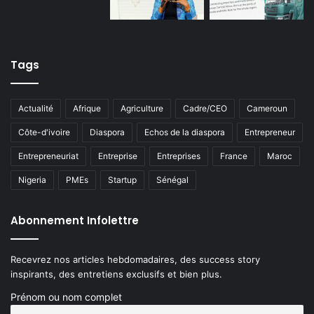
Tags
Actualité
Afrique
Agriculture
Cadre/CEO
Cameroun
Côte-d'ivoire
Diaspora
Echos de la diaspora
Entrepreneur
Entrepreneuriat
Entreprise
Entreprises
France
Maroc
Nigeria
PMEs
Startup
Sénégal
Abonnement Infolettre
Recevrez nos articles hebdomadaires, des success story
inspirants, des entretiens exclusifs et bien plus.
Prénom ou nom complet