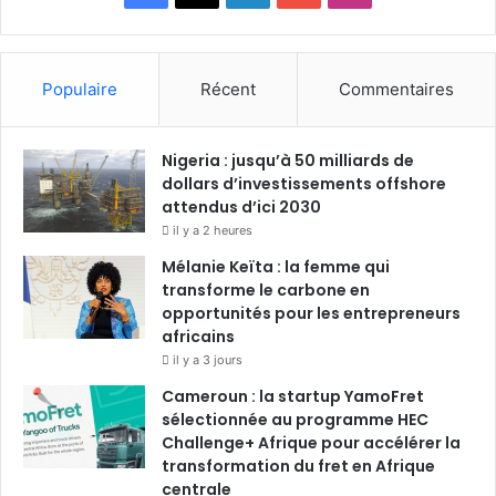
a
i
o
n
c
n
u
s
Populaire
Récent
Commentaires
e
k
T
t
Nigeria : jusqu’à 50 milliards de
b
e
u
a
dollars d’investissements offshore
o
attendus d’ici 2030
d
b
g
il y a 2 heures
o
i
e
r
Mélanie Keïta : la femme qui
transforme le carbone en
k
n
a
opportunités pour les entrepreneurs
africains
m
il y a 3 jours
Cameroun : la startup YamoFret
sélectionnée au programme HEC
Challenge+ Afrique pour accélérer la
transformation du fret en Afrique
centrale