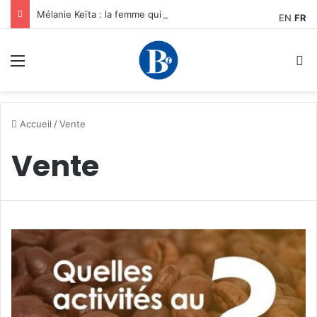
Mélanie Keïta : la femme qui transforme le carbone en opportunités pour les entrepreneurs africains
EN
FR
Menu
R
Accueil
/
Vente
Vente