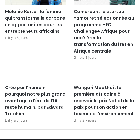
Mélanie Keïta : la femme
Cameroun : la startup
qui transforme le carbone
YamoFret sélectionnée au
en opportunités pour les
programme HEC
entrepreneurs africains
Challenge+ Afrique pour
accélérer la
il y a 3 jours
transformation du fret en
Afrique centrale
il y a 5 jours
Créé par l’humain :
Wangari Maathai : la
pourquoi notre plus grand
première africaine à
avantage à l’ère de l’IA
recevoir le prix Nobel de la
reste humain, par Edward
paix pour son action en
Tatchim
faveur de l’environnement
il y a 6 jours
il y a 7 jours