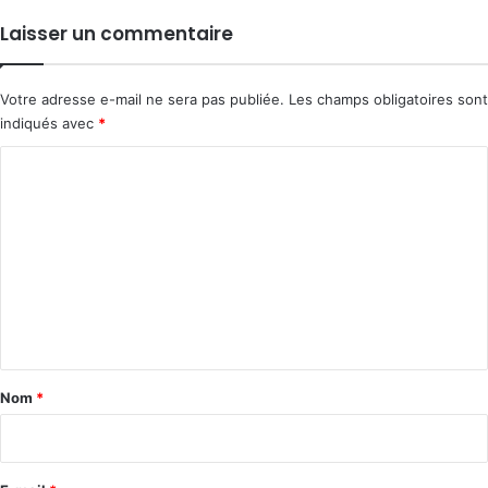
Laisser un commentaire
Votre adresse e-mail ne sera pas publiée.
Les champs obligatoires sont
indiqués avec
*
C
o
m
m
e
n
t
a
Nom
*
i
r