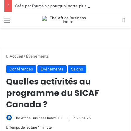
Créé par l’humain : pourquoi notre plus grand avantage à l’ère de l’IA reste humain, par Edward Tatchim
Menu
R
Accueil
/
Événements
Conférences
Événements
Salons
Quelles activités au
programme du SICAF
Canada ?
Follow
Envoyer
The Africa Business Index
juin 25, 2025
on
un
Temps de lecture 1 minute