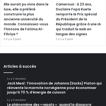
Elle aurait pu vivre dans le
Cameroun : à 23 ans,
luxe, elle a préféré
Duclaire Fopa Kuete
construire la plus
remporte le Prix spécial
ancienne université du
du Président de la
monde. Connaissez-vous
République grâce à une IA
l’histoire de Fatima Al-
qui traduit le web en
Fihriya ?
langue des signes
il y a 3 jours
il y a 3 jours
Articles à succès
il y a 2 semaines
Jack Meal : l’innovation de Johanna (Sacks) Piaton qui
réinvente la marmite norvégienne pour économiser
jusqu’à 70 % d’énergie de cuisson
il y a 4 semaines
Le phénomène des « repats » : quand la diaspora