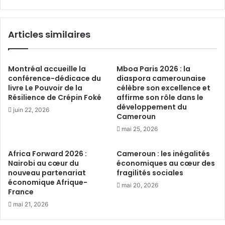
panafricaine
du
leader
Articles similaires
de
la
distribution
chimique
Montréal accueille la
Mboa Paris 2026 : la
conférence-dédicace du
diaspora camerounaise
livre Le Pouvoir de la
célèbre son excellence et
Résilience de Crépin Foké
affirme son rôle dans le
développement du
juin 22, 2026
Cameroun
mai 25, 2026
Africa Forward 2026 :
Cameroun : les inégalités
Nairobi au cœur du
économiques au cœur des
nouveau partenariat
fragilités sociales
économique Afrique-
mai 20, 2026
France
mai 21, 2026