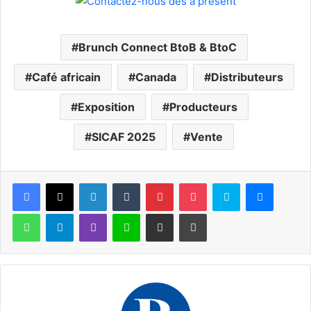
Brunch Connect BtoB & BtoC
Café africain
Canada
Distributeurs
Exposition
Producteurs
SICAF 2025
Vente
Facebook
X
Linkedin
Tumblr
Pinterest
Pocket
Skype
Messen
WhatsApp
Telegram
Viber
Ligne
Partager par email
Imprimer