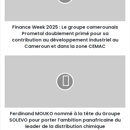
groupe
camerounais
Prometal
doublement
Finance Week 2025 : Le groupe camerounais
primé
pour
Prometal doublement primé pour sa
sa
contribution au développement industriel au
contribution
Cameroun et dans la zone CEMAC
au
développement
Ferdinand
industriel
MOUKO
au
nommé
Cameroun
à
et
la
dans
tête
la
du
zone
Groupe
CEMAC
SOLEVO
Ferdinand MOUKO nommé à la tête du Groupe
pour
porter
SOLEVO pour porter l’ambition panafricaine du
l’ambition
leader de la distribution chimique