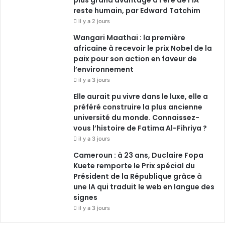
plus grand avantage à l’ère de l’IA
reste humain, par Edward Tatchim
il y a 2 jours
Wangari Maathai : la première
africaine à recevoir le prix Nobel de la
paix pour son action en faveur de
l’environnement
il y a 3 jours
Elle aurait pu vivre dans le luxe, elle a
préféré construire la plus ancienne
université du monde. Connaissez-
vous l’histoire de Fatima Al-Fihriya ?
il y a 3 jours
Cameroun : à 23 ans, Duclaire Fopa
Kuete remporte le Prix spécial du
Président de la République grâce à
une IA qui traduit le web en langue des
signes
il y a 3 jours