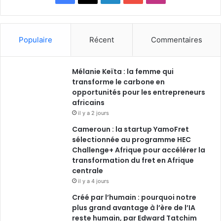
a
i
o
n
c
n
u
s
Populaire
Récent
Commentaires
e
k
T
t
Mélanie Keïta : la femme qui
b
e
u
a
transforme le carbone en
o
opportunités pour les entrepreneurs
d
b
g
africains
o
i
e
r
il y a 2 jours
Cameroun : la startup YamoFret
k
n
a
sélectionnée au programme HEC
Challenge+ Afrique pour accélérer la
m
transformation du fret en Afrique
centrale
il y a 4 jours
Créé par l’humain : pourquoi notre
plus grand avantage à l’ère de l’IA
reste humain, par Edward Tatchim