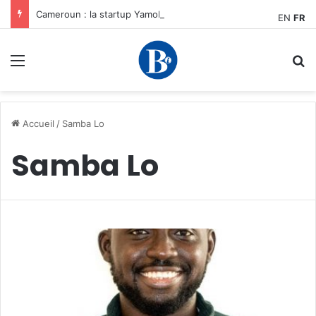
Cameroun : la startup YamoFret sélectionnée au programme HEC Challenge+ Afrique pour accélérer la transformation du fret en Afrique centrale
EN
FR
Menu
R
Accueil
/
Samba Lo
Samba Lo