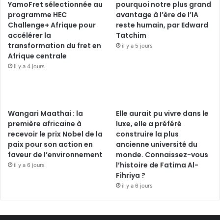
YamoFret sélectionnée au
pourquoi notre plus grand
programme HEC
avantage à l’ère de l’IA
Challenge+ Afrique pour
reste humain, par Edward
accélérer la
Tatchim
transformation du fret en
il y a 5 jours
Afrique centrale
il y a 4 jours
Wangari Maathai : la
Elle aurait pu vivre dans le
première africaine à
luxe, elle a préféré
recevoir le prix Nobel de la
construire la plus
paix pour son action en
ancienne université du
faveur de l’environnement
monde. Connaissez-vous
l’histoire de Fatima Al-
il y a 6 jours
Fihriya ?
il y a 6 jours