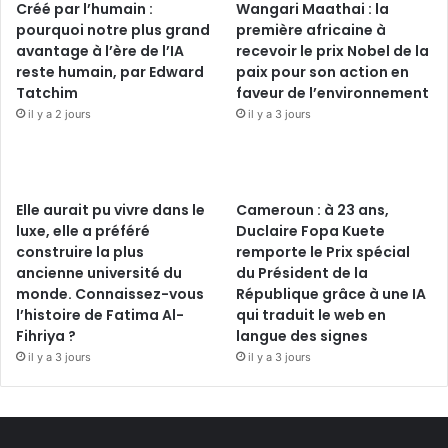
Créé par l’humain :
Wangari Maathai : la
pourquoi notre plus grand
première africaine à
avantage à l’ère de l’IA
recevoir le prix Nobel de la
reste humain, par Edward
paix pour son action en
Tatchim
faveur de l’environnement
il y a 2 jours
il y a 3 jours
Elle aurait pu vivre dans le
Cameroun : à 23 ans,
luxe, elle a préféré
Duclaire Fopa Kuete
construire la plus
remporte le Prix spécial
ancienne université du
du Président de la
monde. Connaissez-vous
République grâce à une IA
l’histoire de Fatima Al-
qui traduit le web en
Fihriya ?
langue des signes
il y a 3 jours
il y a 3 jours