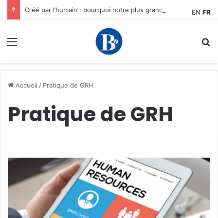
Créé par l’humain : pourquoi notre plus grand avantage à l’ère de l’IA reste humain, par Edward Tatchim
EN
FR
Menu
R
Accueil
/
Pratique de GRH
Pratique de GRH