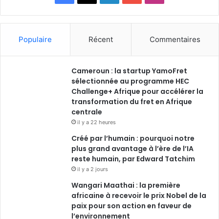
a
i
o
n
c
n
u
s
Populaire
Récent
Commentaires
e
k
T
t
Cameroun : la startup YamoFret
b
e
u
a
sélectionnée au programme HEC
o
Challenge+ Afrique pour accélérer la
d
b
g
transformation du fret en Afrique
o
i
e
r
centrale
il y a 22 heures
k
n
a
Créé par l’humain : pourquoi notre
plus grand avantage à l’ère de l’IA
m
reste humain, par Edward Tatchim
il y a 2 jours
Wangari Maathai : la première
africaine à recevoir le prix Nobel de la
paix pour son action en faveur de
l’environnement