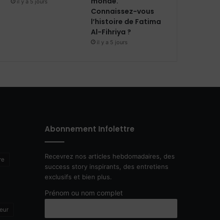
monde.
il y a 5 jours
Connaissez-vous
l’histoire de Fatima
Al-Fihriya ?
il y a 5 jours
Abonnement Infolettre
Recevrez nos articles hebdomadaires, des
re
success story inspirants, des entretiens
exclusifs et bien plus.
Prénom ou nom complet
eur