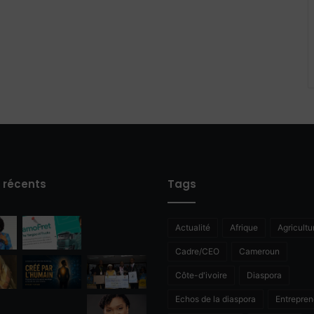
s récents
Tags
Actualité
Afrique
Agricultu
Cadre/CEO
Cameroun
Côte-d'ivoire
Diaspora
Echos de la diaspora
Entrepren