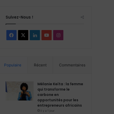
Suivez-Nous !
F
X
L
Y
I
a
i
o
n
c
n
u
s
Populaire
Récent
Commentaires
e
k
T
t
b
e
u
a
Mélanie Keïta : la femme
o
d
b
g
qui transforme le
carbone en
o
i
e
r
opportunités pour les
entrepreneurs africains
k
n
a
il y a 1 jour