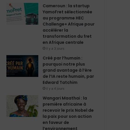
m
Cameroun : la startup
YamoFret sélectionnée
au programme HEC
Challenge+ Afrique pour
accélérer la
transformation du fret
en Afrique centrale
il y a 3 jours
Créé par l’humain :
pourquoi notre plus
grand avantage à l’ère
de l’IA reste humain, par
Edward Tatchim
il y a 4 jours
Wangari Maathai : la
première africaine à
recevoir le prix Nobel de
la paix pour son action
en faveur de
l’environnement