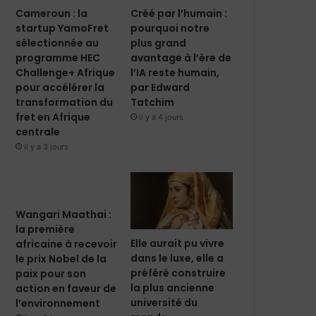
Cameroun : la
Créé par l’humain :
startup YamoFret
pourquoi notre
sélectionnée au
plus grand
programme HEC
avantage à l’ère de
Challenge+ Afrique
l’IA reste humain,
pour accélérer la
par Edward
transformation du
Tatchim
fret en Afrique
il y a 4 jours
centrale
il y a 3 jours
Wangari Maathai :
la première
Elle aurait pu vivre
africaine à recevoir
dans le luxe, elle a
le prix Nobel de la
préféré construire
paix pour son
la plus ancienne
action en faveur de
université du
l’environnement