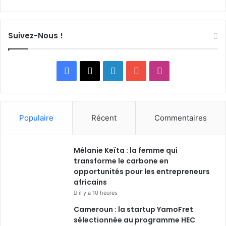
Suivez-Nous !
F
X
L
Y
I
a
i
o
n
c
n
u
s
Populaire
Récent
Commentaires
e
k
T
t
Mélanie Keïta : la femme qui
b
e
u
a
transforme le carbone en
o
opportunités pour les entrepreneurs
d
b
g
africains
o
i
e
r
il y a 10 heures
Cameroun : la startup YamoFret
k
n
a
sélectionnée au programme HEC