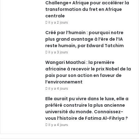
Challenge+ Afrique pour accélérer la
m
transformation du fret en Afrique
centrale
il y a 2 jours
Créé par l’humain : pourquoi notre
plus grand avantage à l’ère de l’IA
reste humain, par Edward Tatchim
il y a 3 jours
Wangari Maathai : la première
africaine à recevoir le prix Nobel de la
paix pour son action en faveur de
l’environnement
il y a 4 jours
Elle aurait pu vivre dans le luxe, elle a
préféré construire la plus ancienne
université du monde. Connaissez-
vous l’histoire de Fatima Al-Fihriya ?
il y a 4 jours