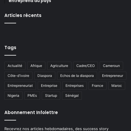
entreprend au pays
Articles récents
Tags
Actualité
Afrique
Agriculture
Cadre/CEO
Cameroun
Côte-d'ivoire
Diaspora
Echos de la diaspora
Entrepreneur
Entrepreneuriat
Entreprise
Entreprises
France
Maroc
Nigeria
PMEs
Startup
Sénégal
Abonnement Infolettre
Recevrez nos articles hebdomadaires, des success story