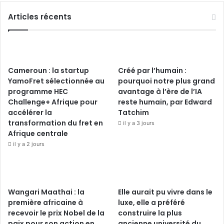
Articles récents
Cameroun : la startup
Créé par l’humain :
YamoFret sélectionnée au
pourquoi notre plus grand
programme HEC
avantage à l’ère de l’IA
Challenge+ Afrique pour
reste humain, par Edward
accélérer la
Tatchim
transformation du fret en
il y a 3 jours
Afrique centrale
il y a 2 jours
Wangari Maathai : la
Elle aurait pu vivre dans le
première africaine à
luxe, elle a préféré
recevoir le prix Nobel de la
construire la plus
paix pour son action en
ancienne université du