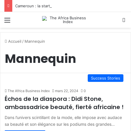
Cameroun : la startup YamoFret sélectionnée au programme HEC Challenge+ Afrique pour accélérer la transformation du fret en Afrique centrale
Menu
R
Accueil
/
Mannequin
Mannequin
Success Stories
The Africa Business Index
mars 22, 2024
0
Échos de la diaspora : Didi Stone,
ambassadrice beauté, fierté africaine !
Dans l’univers scintillant de la mode, elle impose avec audace
sa beauté et son élégance sur les podiums des grandes…