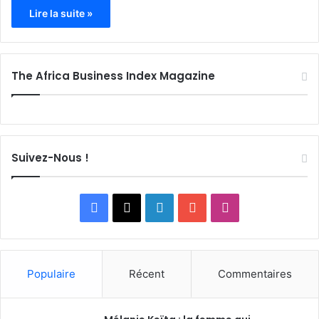
Lire la suite »
The Africa Business Index Magazine
Suivez-Nous !
F
X
L
Y
I
a
i
o
n
c
n
u
s
Populaire
Récent
Commentaires
e
k
T
t