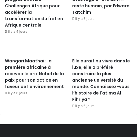
Challenge+ Afrique pour
reste humain, par Edward
accélérer la
Tatchim
transformation du fret en
il y a 5 jours
Afrique centrale
il y a 4 jours
Wangari Maathai : la
Elle aurait pu vivre dans le
première africaine à
luxe, elle a préféré
recevoir le prix Nobel de la
construire la plus
paix pour son action en
ancienne université du
faveur de l’environnement
monde. Connaissez-vous
l’histoire de Fatima Al-
il y a 6 jours
Fihriya ?
il y a 6 jours