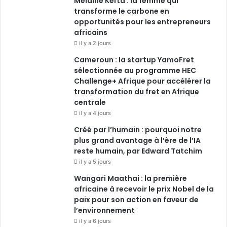
Mélanie Keïta : la femme qui
b
e
u
a
transforme le carbone en
o
opportunités pour les entrepreneurs
d
b
g
africains
o
i
e
r
il y a 2 jours
Cameroun : la startup YamoFret
k
n
a
sélectionnée au programme HEC
Challenge+ Afrique pour accélérer la
m
transformation du fret en Afrique
centrale
il y a 4 jours
Créé par l’humain : pourquoi notre
plus grand avantage à l’ère de l’IA
reste humain, par Edward Tatchim
il y a 5 jours
Wangari Maathai : la première
africaine à recevoir le prix Nobel de la
paix pour son action en faveur de
l’environnement
il y a 6 jours