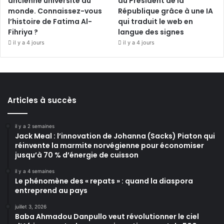
ancienne université du
du Président de la
monde. Connaissez-vous
République grâce à une IA
l’histoire de Fatima Al-
qui traduit le web en
Fihriya ?
langue des signes
il y a 4 jours
il y a 4 jours
Articles à succès
il y a 2 semaines
Jack Meal : l’innovation de Johanna (Sacks) Piaton qui
réinvente la marmite norvégienne pour économiser
jusqu’à 70 % d’énergie de cuisson
il y a 4 semaines
Le phénomène des « repats » : quand la diaspora
entreprend au pays
juillet 3, 2026
Baba Ahmadou Danpullo veut révolutionner le ciel