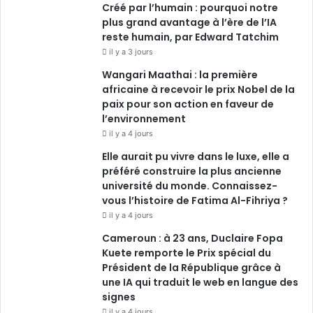
Créé par l’humain : pourquoi notre
plus grand avantage à l’ère de l’IA
m
reste humain, par Edward Tatchim
il y a 3 jours
Wangari Maathai : la première
africaine à recevoir le prix Nobel de la
paix pour son action en faveur de
l’environnement
il y a 4 jours
Elle aurait pu vivre dans le luxe, elle a
préféré construire la plus ancienne
université du monde. Connaissez-
vous l’histoire de Fatima Al-Fihriya ?
il y a 4 jours
Cameroun : à 23 ans, Duclaire Fopa
Kuete remporte le Prix spécial du
Président de la République grâce à
une IA qui traduit le web en langue des
signes
il y a 4 jours