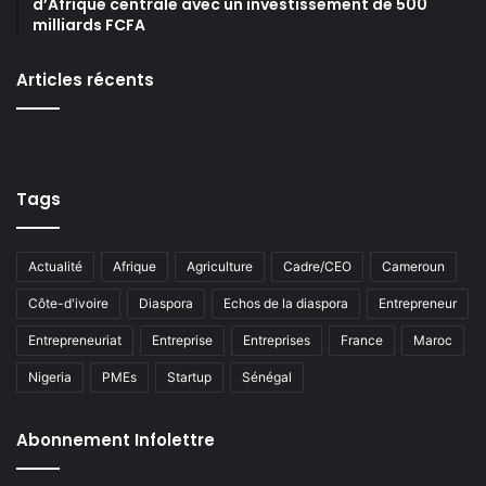
d’Afrique centrale avec un investissement de 500
milliards FCFA
Articles récents
Tags
Actualité
Afrique
Agriculture
Cadre/CEO
Cameroun
Côte-d'ivoire
Diaspora
Echos de la diaspora
Entrepreneur
Entrepreneuriat
Entreprise
Entreprises
France
Maroc
Nigeria
PMEs
Startup
Sénégal
Abonnement Infolettre