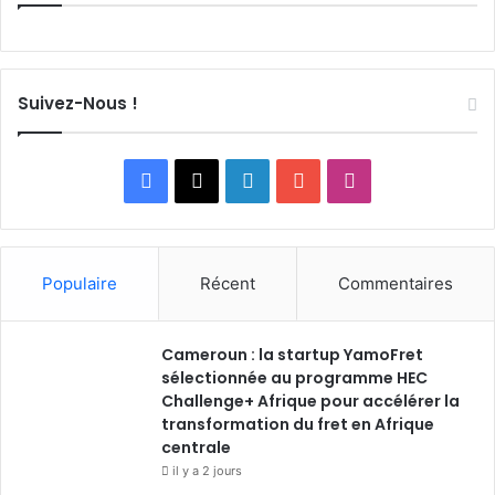
Suivez-Nous !
F
X
L
Y
I
a
i
o
n
c
n
u
s
Populaire
Récent
Commentaires
e
k
T
t
Cameroun : la startup YamoFret
b
e
u
a
sélectionnée au programme HEC
o
Challenge+ Afrique pour accélérer la
d
b
g
transformation du fret en Afrique
o
i
e
r
centrale
il y a 2 jours
k
n
a