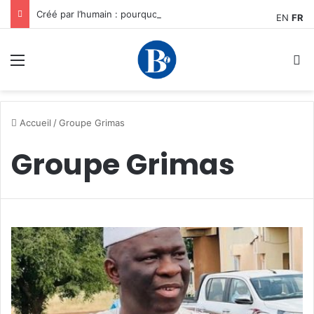
Créé par l’humain : pourquoi notre plus grand avantage à l’ère de l’IA reste humain, par Edward Tatchim
EN
FR
Menu
R
Accueil
/
Groupe Grimas
Groupe Grimas