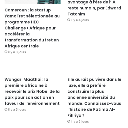
avantage à l’ère de l’IA
reste humain, par Edward
Cameroun : la startup
Tatchim
YamoFret sélectionnée au
il y a 4 jours
programme HEC
Challenge+ Afrique pour
accélérer la
transformation du fret en
Afrique centrale
il y a 3 jours
Wangari Maathai : la
Elle aurait pu vivre dans le
première africaine à
luxe, elle a préféré
recevoir le prix Nobel de la
construire la plus
paix pour son action en
ancienne université du
faveur de l’environnement
monde. Connaissez-vous
l’histoire de Fatima Al-
il y a 5 jours
Fihriya ?
il y a 5 jours