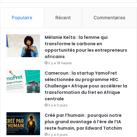
a
i
o
n
c
n
u
s
Populaire
Récent
Commentaires
e
k
T
t
Mélanie Keïta : la femme qui
b
e
u
a
transforme le carbone en
o
opportunités pour les entrepreneurs
d
b
g
africains
o
i
e
r
il y a 18 heures
Cameroun : la startup YamoFret
k
n
a
sélectionnée au programme HEC
Challenge+ Afrique pour accélérer la
m
transformation du fret en Afrique
centrale
il y a 3 jours
Créé par l’humain : pourquoi notre
plus grand avantage à l’ère de l’IA
reste humain, par Edward Tatchim
il y a 4 jours