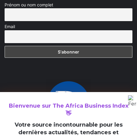
Prénom ou nom complet
Email
Bienvenue sur
The Africa Business Index
👋
V
otre source incontournable pour les
dernières actualités, tendances et
The Africa Business Index est un média consacré à la valorisation