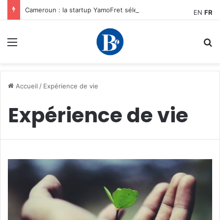
Cameroun : la startup YamoFret sélectionnée au programme HEC Challenge+ Afrique pour accélérer la transformation du fret en Afrique centrale
EN
FR
Menu
R
Accueil
/
Expérience de vie
Expérience de vie