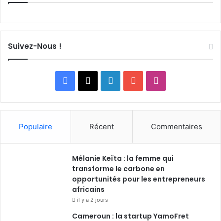
Suivez-Nous !
F
X
L
Y
I
a
i
o
n
c
n
u
s
Populaire
Récent
Commentaires
e
k
T
t
Mélanie Keïta : la femme qui
b
e
u
a
transforme le carbone en
o
opportunités pour les entrepreneurs
d
b
g
africains
o
i
e
r
il y a 2 jours
Cameroun : la startup YamoFret
k
n
a