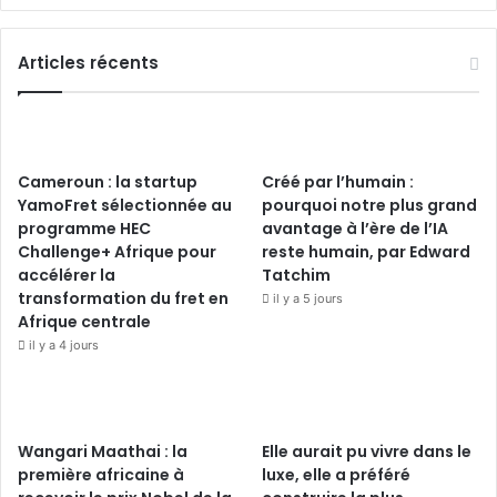
Articles récents
Cameroun : la startup
Créé par l’humain :
YamoFret sélectionnée au
pourquoi notre plus grand
programme HEC
avantage à l’ère de l’IA
Challenge+ Afrique pour
reste humain, par Edward
accélérer la
Tatchim
transformation du fret en
il y a 5 jours
Afrique centrale
il y a 4 jours
Wangari Maathai : la
Elle aurait pu vivre dans le
première africaine à
luxe, elle a préféré