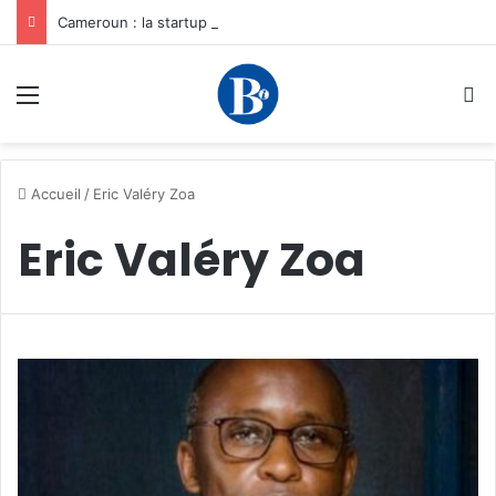
Cameroun : la startup YamoFret sélectionnée au programme HEC Challenge+ Afrique pour accélérer la transformation du fret en Afrique centrale
Menu
R
Accueil
/
Eric Valéry Zoa
Eric Valéry Zoa