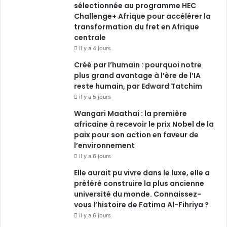
sélectionnée au programme HEC
Challenge+ Afrique pour accélérer la
m
transformation du fret en Afrique
centrale
il y a 4 jours
Créé par l’humain : pourquoi notre
plus grand avantage à l’ère de l’IA
reste humain, par Edward Tatchim
il y a 5 jours
Wangari Maathai : la première
africaine à recevoir le prix Nobel de la
paix pour son action en faveur de
l’environnement
il y a 6 jours
Elle aurait pu vivre dans le luxe, elle a
préféré construire la plus ancienne
université du monde. Connaissez-
vous l’histoire de Fatima Al-Fihriya ?
il y a 6 jours