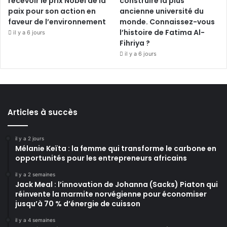
recevoir le prix Nobel de la
construire la plus
paix pour son action en
ancienne université du
faveur de l’environnement
monde. Connaissez-vous
l’histoire de Fatima Al-
il y a 6 jours
Fihriya ?
il y a 6 jours
Articles à succès
il y a 2 jours
Mélanie Keïta : la femme qui transforme le carbone en
opportunités pour les entrepreneurs africains
il y a 2 semaines
Jack Meal : l’innovation de Johanna (Sacks) Piaton qui
réinvente la marmite norvégienne pour économiser
jusqu’à 70 % d’énergie de cuisson
il y a 4 semaines