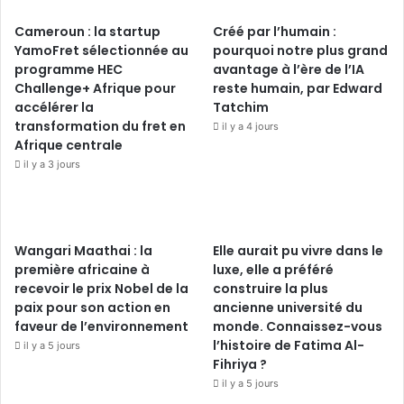
Cameroun : la startup
Créé par l’humain :
YamoFret sélectionnée au
pourquoi notre plus grand
programme HEC
avantage à l’ère de l’IA
Challenge+ Afrique pour
reste humain, par Edward
accélérer la
Tatchim
transformation du fret en
il y a 4 jours
Afrique centrale
il y a 3 jours
Wangari Maathai : la
Elle aurait pu vivre dans le
première africaine à
luxe, elle a préféré
recevoir le prix Nobel de la
construire la plus
paix pour son action en
ancienne université du
faveur de l’environnement
monde. Connaissez-vous
l’histoire de Fatima Al-
il y a 5 jours
Fihriya ?
il y a 5 jours