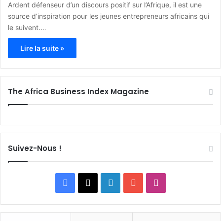
Ardent défenseur d’un discours positif sur l’Afrique, il est une
source d’inspiration pour les jeunes entrepreneurs africains qui
le suivent.…
Lire la suite »
The Africa Business Index Magazine
Suivez-Nous !
F
X
L
Y
I
a
i
o
n