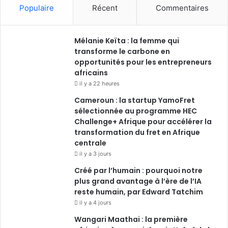
c
n
u
s
Populaire
Récent
Commentaires
e
k
T
t
Mélanie Keïta : la femme qui
b
e
u
a
transforme le carbone en
o
opportunités pour les entrepreneurs
d
b
g
africains
o
i
e
r
il y a 22 heures
Cameroun : la startup YamoFret
k
n
a
sélectionnée au programme HEC
Challenge+ Afrique pour accélérer la
m
transformation du fret en Afrique
centrale
il y a 3 jours
Créé par l’humain : pourquoi notre
plus grand avantage à l’ère de l’IA
reste humain, par Edward Tatchim
il y a 4 jours
Wangari Maathai : la première