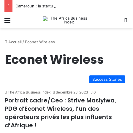
Cameroun : la startup YamoFret sélectionnée au programme HEC Challenge+ Afrique pour accélérer la transformation du fret en Afrique centrale
Menu
R
Accueil
/
Econet Wireless
Econet Wireless
Success Stories
The Africa Business Index
décembre 28, 2023
0
Portrait cadre/Ceo : Strive Masiyiwa,
PDG d’Econet Wireless, l’un des
opérateurs privés les plus influents
d’Afrique !