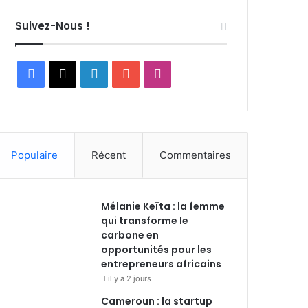
Suivez-Nous !
F
X
L
Y
I
a
i
o
n
c
n
u
s
Populaire
Récent
Commentaires
e
k
T
t
b
e
u
a
Mélanie Keïta : la femme
o
d
b
g
qui transforme le
carbone en
o
i
e
r
opportunités pour les
entrepreneurs africains
k
n
a
il y a 2 jours
m
Cameroun : la startup