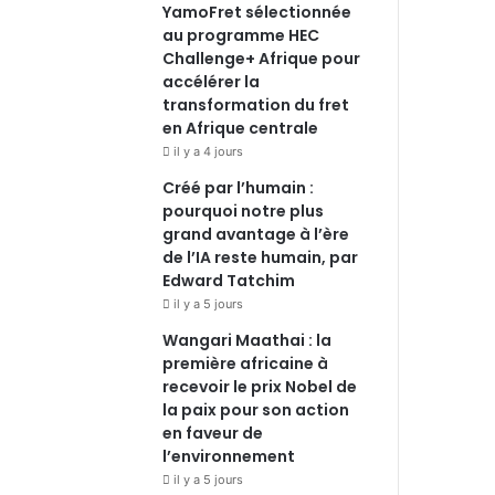
YamoFret sélectionnée
au programme HEC
Challenge+ Afrique pour
accélérer la
transformation du fret
en Afrique centrale
il y a 4 jours
Créé par l’humain :
pourquoi notre plus
grand avantage à l’ère
de l’IA reste humain, par
Edward Tatchim
il y a 5 jours
Wangari Maathai : la
première africaine à
recevoir le prix Nobel de
la paix pour son action
en faveur de
l’environnement
il y a 5 jours