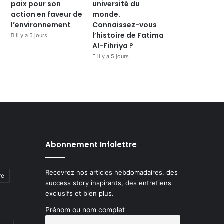
paix pour son
université du
action en faveur de
monde.
l’environnement
Connaissez-vous
l’histoire de Fatima
il y a 5 jours
Al-Fihriya ?
il y a 5 jours
Abonnement Infolettre
Recevrez nos articles hebdomadaires, des
re
success story inspirants, des entretiens
exclusifs et bien plus.
Prénom ou nom complet