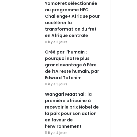
YamoFret sélectionnée
au programme HEC
Challenge+ Afrique pour
accélérer la
transformation du fret
en Afrique centrale
il y a 2 jours
Créé par l’humain :
pourquoi notre plus
grand avantage à l’ère
de l’IA reste humain, par
Edward Tatchim
il y a 3 jours
Wangari Maathai : la
première africaine à
recevoir le prix Nobel de
la paix pour son action
en faveur de
l’environnement
il y a 4 jours