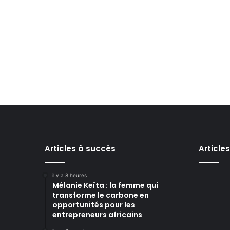
Articles à succès
Article
il y a 8 heures
Mélanie Keïta : la femme qui
transforme le carbone en
opportunités pour les
entrepreneurs africains