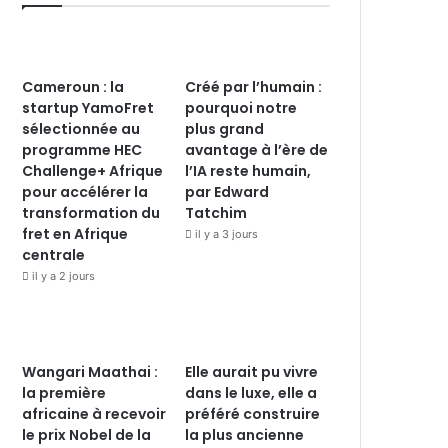
Cameroun : la
Créé par l’humain :
startup YamoFret
pourquoi notre
sélectionnée au
plus grand
programme HEC
avantage à l’ère de
Challenge+ Afrique
l’IA reste humain,
pour accélérer la
par Edward
transformation du
Tatchim
fret en Afrique
il y a 3 jours
centrale
il y a 2 jours
Wangari Maathai :
Elle aurait pu vivre
la première
dans le luxe, elle a
africaine à recevoir
préféré construire
le prix Nobel de la
la plus ancienne