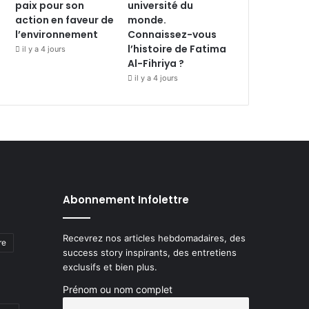
paix pour son
université du
action en faveur de
monde.
l’environnement
Connaissez-vous
l’histoire de Fatima
il y a 4 jours
Al-Fihriya ?
il y a 4 jours
Abonnement Infolettre
Recevrez nos articles hebdomadaires, des
re
success story inspirants, des entretiens
exclusifs et bien plus.
Prénom ou nom complet