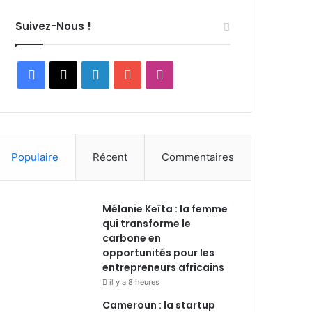
Suivez-Nous !
F
X
L
Y
I
a
i
o
n
c
n
u
s
Populaire
Récent
Commentaires
e
k
T
t
b
e
u
a
Mélanie Keïta : la femme
o
d
b
g
qui transforme le
carbone en
o
i
e
r
opportunités pour les
entrepreneurs africains
k
n
a
il y a 8 heures
m
Cameroun : la startup