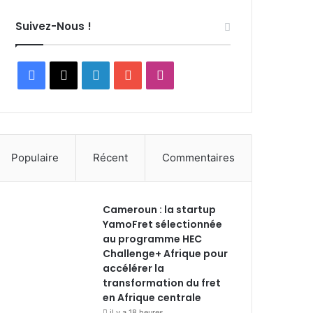
Suivez-Nous !
F
X
L
Y
I
a
i
o
n
c
n
u
s
Populaire
Récent
Commentaires
e
k
T
t
b
e
u
a
Cameroun : la startup
o
d
b
g
YamoFret sélectionnée
au programme HEC
o
i
e
r
Challenge+ Afrique pour
accélérer la
k
n
a
transformation du fret
en Afrique centrale
m
il y a 18 heures