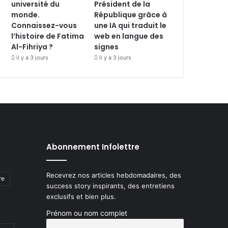
université du
Président de la
monde.
République grâce à
Connaissez-vous
une IA qui traduit le
l’histoire de Fatima
web en langue des
Al-Fihriya ?
signes
il y a 3 jours
il y a 3 jours
Abonnement Infolettre
Recevrez nos articles hebdomadaires, des
re
success story inspirants, des entretiens
exclusifs et bien plus.
Prénom ou nom complet