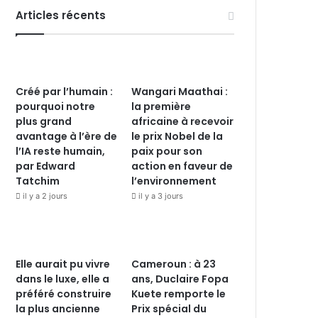
Articles récents
Créé par l’humain :
Wangari Maathai :
pourquoi notre
la première
plus grand
africaine à recevoir
avantage à l’ère de
le prix Nobel de la
l’IA reste humain,
paix pour son
par Edward
action en faveur de
Tatchim
l’environnement
il y a 2 jours
il y a 3 jours
Elle aurait pu vivre
Cameroun : à 23
dans le luxe, elle a
ans, Duclaire Fopa
préféré construire
Kuete remporte le
la plus ancienne
Prix spécial du