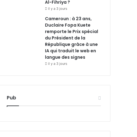
Al-Fihriya ?
il y a 3 jours
Cameroun : à 23 ans,
Duclaire Fopa Kuete
remporte le Prix spécial
du Président de la
République grâce à une
IA qui traduit le web en
langue des signes
il y a 3 jours
Pub