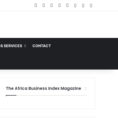
Facebook
X
Linkedin
YouTube
Instagram
Article Aléatoire
Sidebar (barre la
Switch skin
S SERVICES
CONTACT
The Africa Business Index Magazine