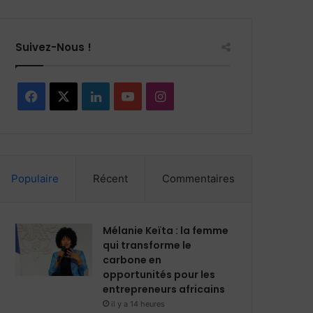
Suivez-Nous !
F
X
L
Y
I
a
i
o
n
c
n
u
s
Populaire
Récent
Commentaires
e
k
T
t
b
e
u
a
Mélanie Keïta : la femme
o
d
b
g
qui transforme le
carbone en
o
i
e
r
opportunités pour les
entrepreneurs africains
k
n
a
il y a 14 heures