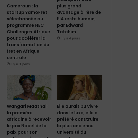
Cameroun : la
plus grand
startup YamoFret
avantage à l’ère de
sélectionnée au
l’IA reste humain,
programme HEC
par Edward
Challenge+ Afrique
Tatchim
pour accélérer la
il y a 4 jours
transformation du
fret en Afrique
centrale
il y a 3 jours
Wangari Maathai :
Elle aurait pu vivre
la première
dans le luxe, elle a
africaine à recevoir
préféré construire
le prix Nobel de la
la plus ancienne
paix pour son
université du