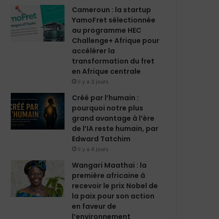
m
Cameroun : la startup
YamoFret sélectionnée
au programme HEC
Challenge+ Afrique pour
accélérer la
transformation du fret
en Afrique centrale
il y a 3 jours
Créé par l’humain :
pourquoi notre plus
grand avantage à l’ère
de l’IA reste humain, par
Edward Tatchim
il y a 4 jours
Wangari Maathai : la
première africaine à
recevoir le prix Nobel de
la paix pour son action
en faveur de
l’environnement