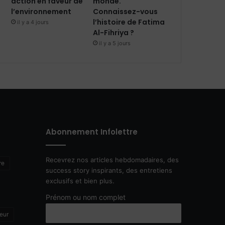
action en faveur de
monde.
l’environnement
Connaissez-vous
l’histoire de Fatima
il y a 4 jours
Al-Fihriya ?
il y a 5 jours
Abonnement Infolettre
Recevrez nos articles hebdomadaires, des
re
success story inspirants, des entretiens
exclusifs et bien plus.
Prénom ou nom complet
eur