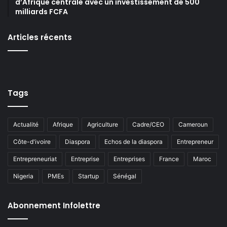
d’Afrique centrale avec un investissement de 500
milliards FCFA
Articles récents
Tags
Actualité
Afrique
Agriculture
Cadre/CEO
Cameroun
Côte-d'ivoire
Diaspora
Echos de la diaspora
Entrepreneur
Entrepreneuriat
Entreprise
Entreprises
France
Maroc
Nigeria
PMEs
Startup
Sénégal
Abonnement Infolettre