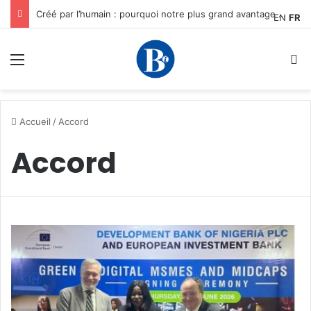
Créé par l’humain : pourquoi notre plus grand avantage à l’ère de l’IA reste humain, par Edward Tatchim
EN
FR
Menu
R
Accueil
/
Accord
Accord