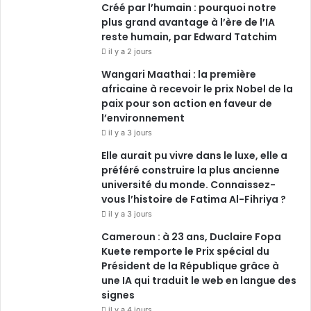
Créé par l’humain : pourquoi notre
plus grand avantage à l’ère de l’IA
m
reste humain, par Edward Tatchim
il y a 2 jours
Wangari Maathai : la première
africaine à recevoir le prix Nobel de la
paix pour son action en faveur de
l’environnement
il y a 3 jours
Elle aurait pu vivre dans le luxe, elle a
préféré construire la plus ancienne
université du monde. Connaissez-
vous l’histoire de Fatima Al-Fihriya ?
il y a 3 jours
Cameroun : à 23 ans, Duclaire Fopa
Kuete remporte le Prix spécial du
Président de la République grâce à
une IA qui traduit le web en langue des
signes
il y a 4 jours