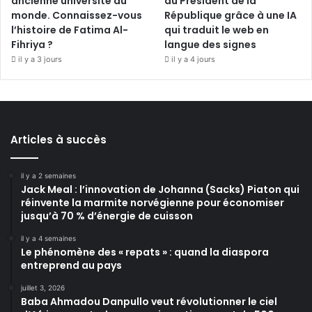
ancienne université du
du Président de la
monde. Connaissez-vous
République grâce à une IA
l’histoire de Fatima Al-
qui traduit le web en
Fihriya ?
langue des signes
il y a 3 jours
il y a 4 jours
Articles à succès
il y a 2 semaines
Jack Meal : l’innovation de Johanna (Sacks) Piaton qui
réinvente la marmite norvégienne pour économiser
jusqu’à 70 % d’énergie de cuisson
il y a 4 semaines
Le phénomène des « repats » : quand la diaspora
entreprend au pays
juillet 3, 2026
Baba Ahmadou Danpullo veut révolutionner le ciel