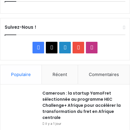
Suivez-Nous !
F
X
L
Y
I
a
i
o
n
c
n
u
s
Populaire
Récent
Commentaires
e
k
T
t
Cameroun : la startup YamoFret
b
e
u
a
sélectionnée au programme HEC
o
Challenge+ Afrique pour accélérer la
d
b
g
transformation du fret en Afrique
o
i
e
r
centrale
il y a 1 jour
k
n
a