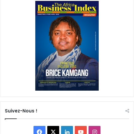
Suivez-Nous !
F
X
L
Y
I