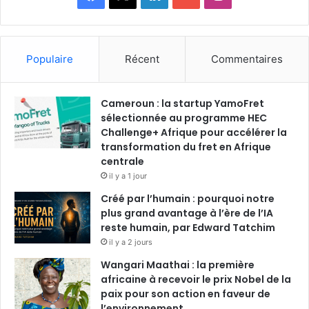
a
i
o
n
c
n
u
s
Populaire
Récent
Commentaires
e
k
T
t
Cameroun : la startup YamoFret
b
e
u
a
sélectionnée au programme HEC
o
Challenge+ Afrique pour accélérer la
d
b
g
transformation du fret en Afrique
o
i
e
r
centrale
il y a 1 jour
k
n
a
Créé par l’humain : pourquoi notre
plus grand avantage à l’ère de l’IA
m
reste humain, par Edward Tatchim
il y a 2 jours
Wangari Maathai : la première
africaine à recevoir le prix Nobel de la
paix pour son action en faveur de
l’environnement