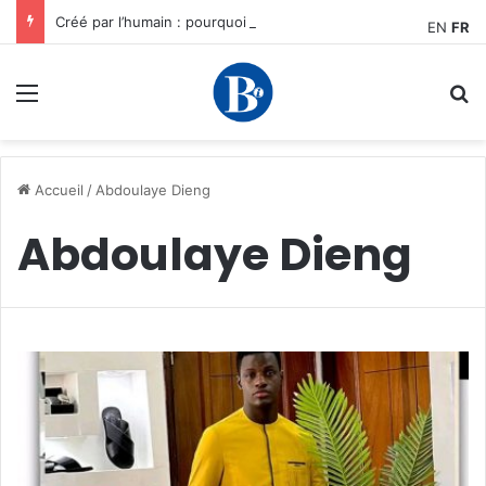
Créé par l’humain : pourquoi notre plus grand avantage à l’ère de l’IA reste humain, par Edward Tatchim
EN
FR
Menu
R
Accueil
/
Abdoulaye Dieng
Abdoulaye Dieng