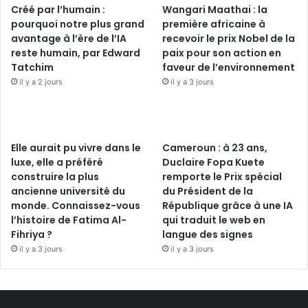
Créé par l’humain :
Wangari Maathai : la
pourquoi notre plus grand
première africaine à
avantage à l’ère de l’IA
recevoir le prix Nobel de la
reste humain, par Edward
paix pour son action en
Tatchim
faveur de l’environnement
il y a 2 jours
il y a 3 jours
Elle aurait pu vivre dans le
Cameroun : à 23 ans,
luxe, elle a préféré
Duclaire Fopa Kuete
construire la plus
remporte le Prix spécial
ancienne université du
du Président de la
monde. Connaissez-vous
République grâce à une IA
l’histoire de Fatima Al-
qui traduit le web en
Fihriya ?
langue des signes
il y a 3 jours
il y a 3 jours