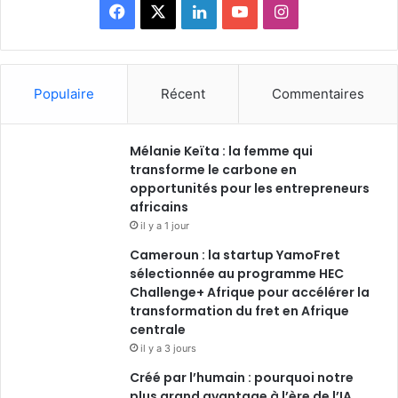
Facebook
X
Linkedin
YouTube
Instagram
Populaire
Récent
Commentaires
Mélanie Keïta : la femme qui
transforme le carbone en
opportunités pour les entrepreneurs
africains
il y a 1 jour
Cameroun : la startup YamoFret
sélectionnée au programme HEC
Challenge+ Afrique pour accélérer la
transformation du fret en Afrique
centrale
il y a 3 jours
Créé par l’humain : pourquoi notre
plus grand avantage à l’ère de l’IA