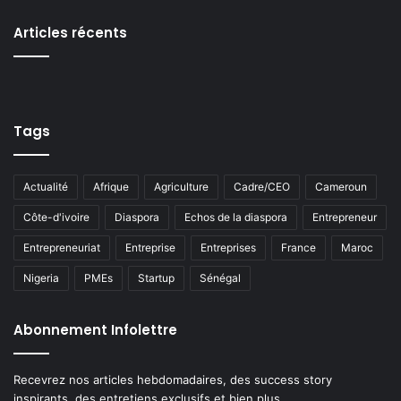
Articles récents
Tags
Actualité
Afrique
Agriculture
Cadre/CEO
Cameroun
Côte-d'ivoire
Diaspora
Echos de la diaspora
Entrepreneur
Entrepreneuriat
Entreprise
Entreprises
France
Maroc
Nigeria
PMEs
Startup
Sénégal
Abonnement Infolettre
Recevrez nos articles hebdomadaires, des success story
inspirants, des entretiens exclusifs et bien plus.