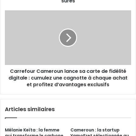
sûres
Carrefour
Cameroun
lance
sa
carte
de
fidélité
digitale
:
Carrefour Cameroun lance sa carte de fidélité
cumulez
une
digitale : cumulez une cagnotte à chaque achat
cagnotte
et profitez d’avantages exclusifs
à
chaque
achat
Articles similaires
et
profitez
d’avantages
exclusifs
Mélanie Keïta : la femme
Cameroun : la startup
qui transforme le carbone
YamoFret sélectionnée au