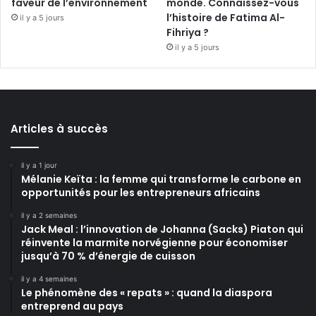
faveur de l’environnement
monde. Connaissez-vous
l’histoire de Fatima Al-
il y a 5 jours
Fihriya ?
il y a 5 jours
Articles à succès
il y a 1 jour
Mélanie Keïta : la femme qui transforme le carbone en
opportunités pour les entrepreneurs africains
il y a 2 semaines
Jack Meal : l’innovation de Johanna (Sacks) Piaton qui
réinvente la marmite norvégienne pour économiser
jusqu’à 70 % d’énergie de cuisson
il y a 4 semaines
Le phénomène des « repats » : quand la diaspora
entreprend au pays