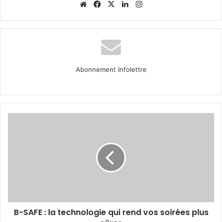
Website
Facebook
X
Linkedin
Instagram
Abonnement Infolettre
B-
SAFE
:
la
technologie
qui
rend
vos
soirées
B-SAFE : la technologie qui rend vos soirées plus
plus
sûres