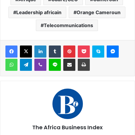
Leadership africain
Orange Cameroun
Telecommunications
Facebook
X
Linkedin
Tumblr
Pinterest
Pocket
Skype
Messen
WhatsApp
Telegram
Viber
Ligne
Partager par email
Imprimer
The Africa Business Index