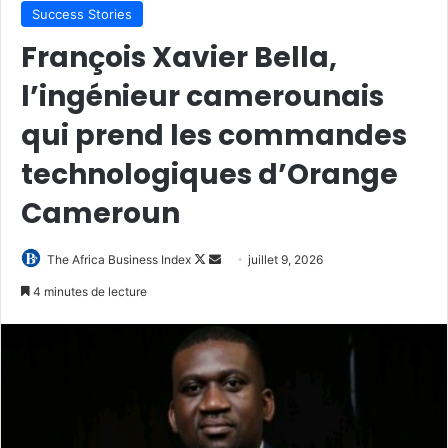
Success Stories
François Xavier Bella,
l’ingénieur camerounais
qui prend les commandes
technologiques d’Orange
Cameroun
Follow
Envoyer
The Africa Business Index
juillet 9, 2026
on
un
4 minutes de lecture
X
courriel