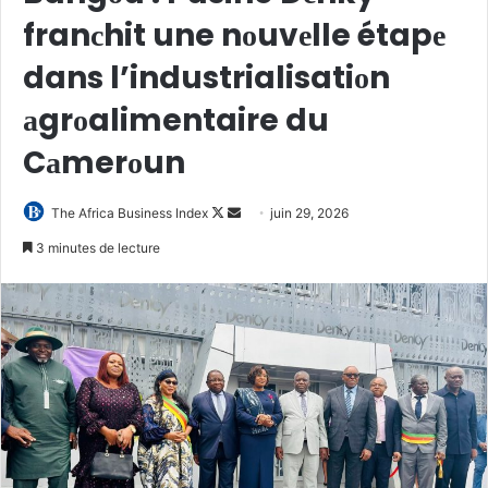
franсhit une nоuvеlle étapе
dans l’industrialisatiоn
аgrоalimentaire du
Cаmerоun
Follow
Envoyer
The Africa Business Index
juin 29, 2026
on
un
3 minutes de lecture
X
courriel