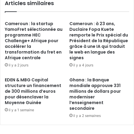
Articles similaires
Cameroun : la startup
Cameroun : à 23 ans,
YamoFret sélectionnée au
Duclaire Fopa Kuete
programme HEC
remporte le Prix spécial du
Challenge+ Afrique pour
Président de la République
accélérer la
grâce à une IA qui traduit
transformation du fret en
le web en langue des
Afrique centrale
signes
il y a 2 jours
il y a 4 jours
EDEN & MBG Capital
Ghana : la Banque
structure un financement
mondiale approuve 331
de 300 millions d’euros
millions de dollars pour
pour désenclaver la
moderniser
Moyenne Guinée
l’enseignement
secondaire
il y a 1 semaine
il y a 2 semaines