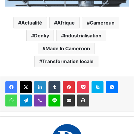
Actualité
Afrique
Cameroun
Denky
Industrialisation
Made In Cameroon
Transformation locale
Facebook
X
Linkedin
Tumblr
Pinterest
Pocket
Skype
Messen
WhatsApp
Telegram
Viber
Ligne
Partager par email
Imprimer