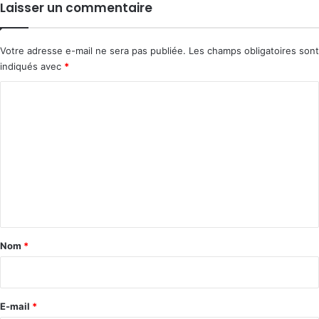
Laisser un commentaire
Votre adresse e-mail ne sera pas publiée.
Les champs obligatoires sont
indiqués avec
*
C
o
m
m
e
n
t
a
Nom
*
i
r
e
E-mail
*