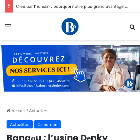
Créé par l’humain : pourquoi notre plus grand avantage à l’ère de l’IA reste humain, par Edward Tatchim
Menu
R
Accueil
/
Actualités
Actualités
Cameroun
Bangоu : l’usine Dеnky