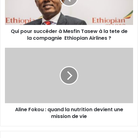
Tasew
à
la
tete
Qui pour succéder à Mesfin Tasew à la tete de
de
la
la compagnie Ethiopian Airlines ?
compagnie
Ethiopian
Aline
Airlines ?
Fokou
:
quand
la
nutrition
devient
une
mission
Aline Fokou : quand la nutrition devient une
de
vie
mission de vie