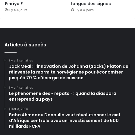
Fihriya ?
langue des signes
il y a 4 jours
il y a 4 jours
Articles à succès
il y a 2 semaines
Jack Meal : l’innovation de Johanna (Sacks) Piaton qui
réinvente la marmite norvégienne pour économiser
jusqu’à 70 % d’énergie de cuisson
il y a 4 semaines
Le phénomène des « repats » : quand la diaspora
entreprend au pays
juillet 3, 2026
Baba Ahmadou Danpullo veut révolutionner le ciel
d’Afrique centrale avec un investissement de 500
milliards FCFA