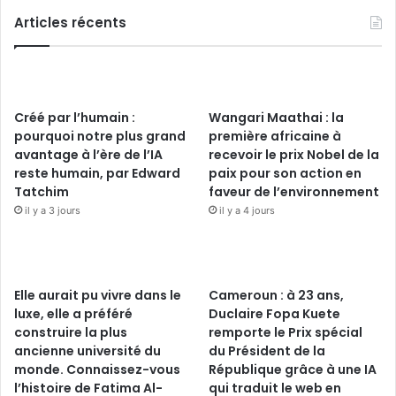
Articles récents
Créé par l’humain :
Wangari Maathai : la
pourquoi notre plus grand
première africaine à
avantage à l’ère de l’IA
recevoir le prix Nobel de la
reste humain, par Edward
paix pour son action en
Tatchim
faveur de l’environnement
il y a 3 jours
il y a 4 jours
Elle aurait pu vivre dans le
Cameroun : à 23 ans,
luxe, elle a préféré
Duclaire Fopa Kuete
construire la plus
remporte le Prix spécial
ancienne université du
du Président de la
monde. Connaissez-vous
République grâce à une IA
l’histoire de Fatima Al-
qui traduit le web en