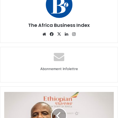
The Africa Business Index
Website
Facebook
X
Linkedin
Instagram
Abonnement Infolettre
Qui
pour
succéder
à
Mesfin