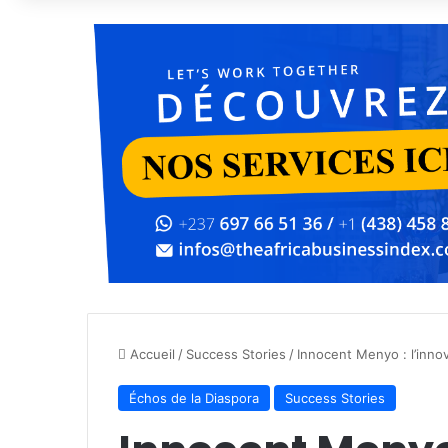
Accueil
/
Success Stories
/
Innocent Menyo : l’inno
Échos de la Diaspora
Success Stories