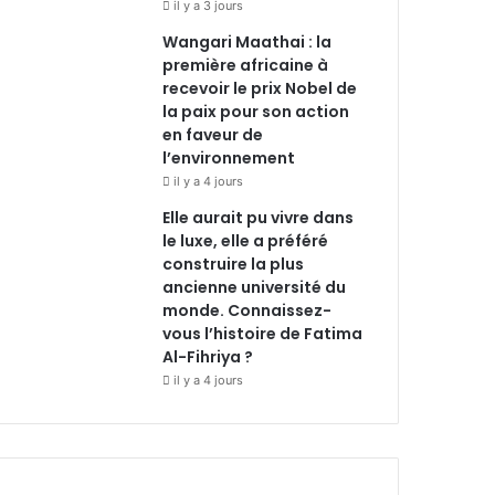
il y a 3 jours
Wangari Maathai : la
première africaine à
recevoir le prix Nobel de
la paix pour son action
en faveur de
l’environnement
il y a 4 jours
Elle aurait pu vivre dans
le luxe, elle a préféré
construire la plus
ancienne université du
monde. Connaissez-
vous l’histoire de Fatima
Al-Fihriya ?
il y a 4 jours