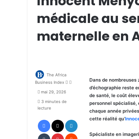
Innocent Menyo 
médicale au ser
maternelle en A
The Africa
Dans de nombreuses z
Follow
Envoyer
Business Index
d’échographie reste e
on
un
mai 29, 2026
X
courriel
de santé, le coût éle
3 minutes de
personnel spécialisé,
lecture
chaque année privées 
cette réalité qu’
Innoc
Facebook
X
Linkedin
Tumblr
Pinterest
Reddit
Spécialiste en imager