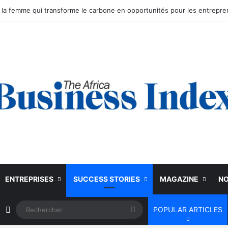
ENTREPRISES
SUCCESS STORIES
MAGAZINE
NO
Article Aléatoire
Rechercher
POPULAR ARTICLES