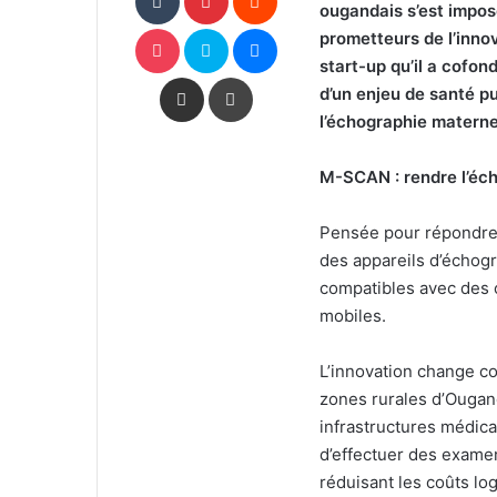
ougandais s’est impo
Pocket
Skype
Messenger
prometteurs de l’innov
start-up qu’il a cofo
Partager par email
Imprimer
d’un enjeu de santé pu
l’échographie materne
M-SCAN : rendre l’éch
Pensée pour répondre a
des appareils d’échog
compatibles avec des o
mobiles.
L’innovation change co
zones rurales d’Ougand
infrastructures médica
d’effectuer des exame
réduisant les coûts log