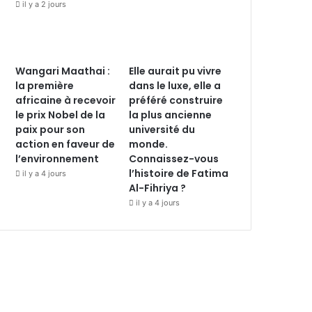
il y a 2 jours
Wangari Maathai :
Elle aurait pu vivre
la première
dans le luxe, elle a
africaine à recevoir
préféré construire
le prix Nobel de la
la plus ancienne
paix pour son
université du
action en faveur de
monde.
l’environnement
Connaissez-vous
l’histoire de Fatima
il y a 4 jours
Al-Fihriya ?
il y a 4 jours