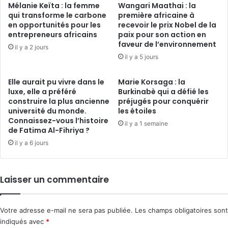
Mélanie Keïta : la femme
Wangari Maathai : la
qui transforme le carbone
première africaine à
en opportunités pour les
recevoir le prix Nobel de la
entrepreneurs africains
paix pour son action en
faveur de l’environnement
il y a 2 jours
il y a 5 jours
Elle aurait pu vivre dans le
Marie Korsaga : la
luxe, elle a préféré
Burkinabè qui a défié les
construire la plus ancienne
préjugés pour conquérir
université du monde.
les étoiles
Connaissez-vous l’histoire
il y a 1 semaine
de Fatima Al-Fihriya ?
il y a 6 jours
Laisser un commentaire
Votre adresse e-mail ne sera pas publiée.
Les champs obligatoires sont
indiqués avec
*