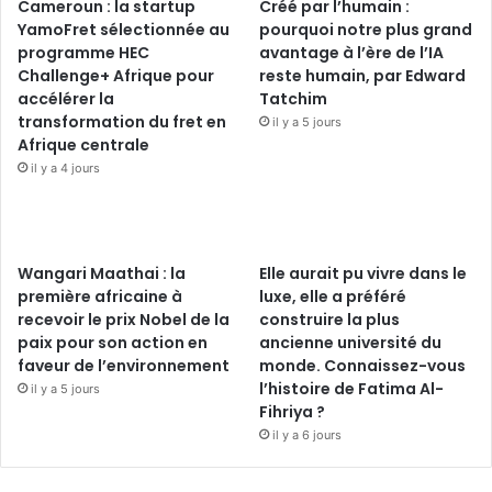
Cameroun : la startup
Créé par l’humain :
YamoFret sélectionnée au
pourquoi notre plus grand
programme HEC
avantage à l’ère de l’IA
Challenge+ Afrique pour
reste humain, par Edward
accélérer la
Tatchim
transformation du fret en
il y a 5 jours
Afrique centrale
il y a 4 jours
Wangari Maathai : la
Elle aurait pu vivre dans le
première africaine à
luxe, elle a préféré
recevoir le prix Nobel de la
construire la plus
paix pour son action en
ancienne université du
faveur de l’environnement
monde. Connaissez-vous
l’histoire de Fatima Al-
il y a 5 jours
Fihriya ?
il y a 6 jours