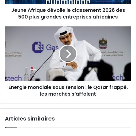
plus
Jeune Afrique dévoile le classement 2026 des
grandes
entreprises
500 plus grandes entreprises africaines
africaines
Énergie
mondiale
sous
tension
:
le
Qatar
frappé,
les
Énergie mondiale sous tension : le Qatar frappé,
marchés
s’affolent
les marchés s’affolent
Articles similaires