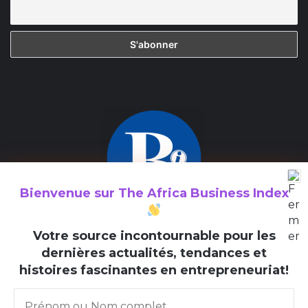
Bienvenue sur
The Africa Business Index
The Africa Business Index est un média consacré à la valorisation
V
otre source incontournable pour les
des initiatives entrepreneuriales en Afrique et au sein de la
dernières actualités, tendances et
diaspora africaine.
histoires fascinantes en entrepreneuriat!