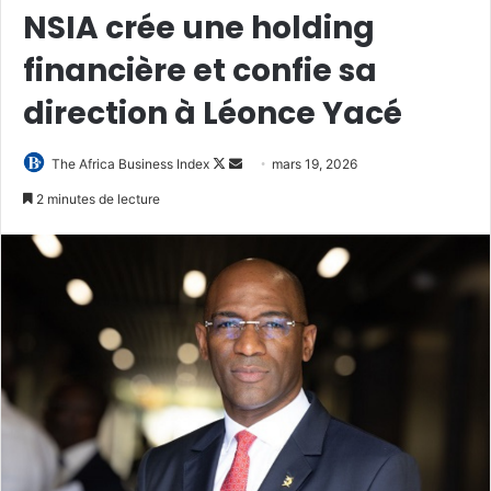
NSIA crée une holding
financière et confie sa
direction à Léonce Yacé
Follow
Envoyer
The Africa Business Index
mars 19, 2026
on
un
2 minutes de lecture
X
courriel