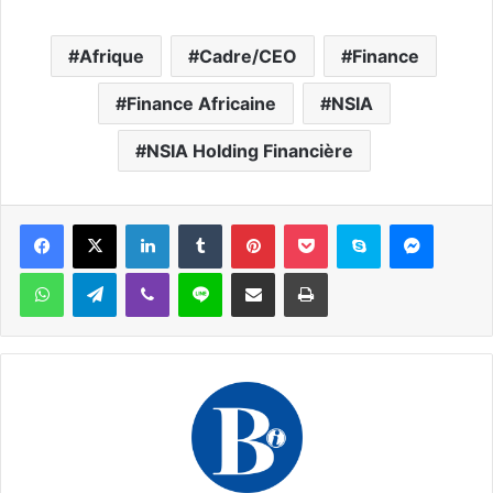
Afrique
Cadre/CEO
Finance
Finance Africaine
NSIA
NSIA Holding Financière
Facebook
X
Linkedin
Tumblr
Pinterest
Pocket
Skype
Messen
WhatsApp
Telegram
Viber
Ligne
Partager par email
Imprimer