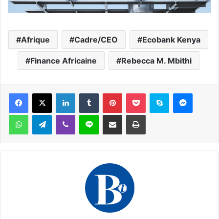
Afrique
Cadre/CEO
Ecobank Kenya
Finance Africaine
Rebecca M. Mbithi
Facebook
X
Linkedin
Tumblr
Pinterest
Pocket
Skype
Messen
WhatsApp
Telegram
Viber
Ligne
Partager par email
Imprimer