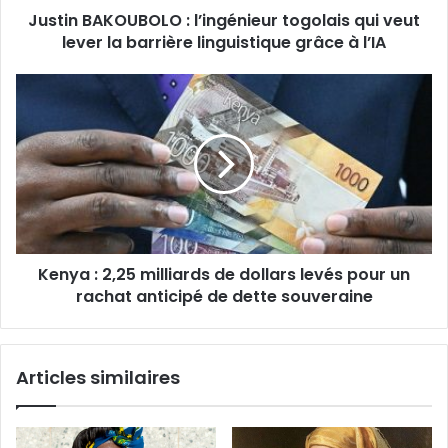
Justin BAKOUBOLO : l’ingénieur togolais qui veut
barrière
linguistique
lever la barrière linguistique grâce à l’IA
grâce
à
Kenya
l’IA
:
2,25
milliards
de
dollars
levés
pour
un
Kenya : 2,25 milliards de dollars levés pour un
rachat
anticipé
rachat anticipé de dette souveraine
de
dette
souveraine
Articles similaires