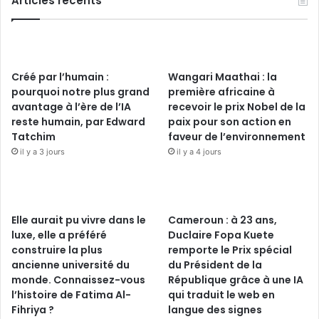
Articles récents
Créé par l’humain :
Wangari Maathai : la
pourquoi notre plus grand
première africaine à
avantage à l’ère de l’IA
recevoir le prix Nobel de la
reste humain, par Edward
paix pour son action en
Tatchim
faveur de l’environnement
il y a 3 jours
il y a 4 jours
Elle aurait pu vivre dans le
Cameroun : à 23 ans,
luxe, elle a préféré
Duclaire Fopa Kuete
construire la plus
remporte le Prix spécial
ancienne université du
du Président de la
monde. Connaissez-vous
République grâce à une IA
l’histoire de Fatima Al-
qui traduit le web en
Fihriya ?
langue des signes