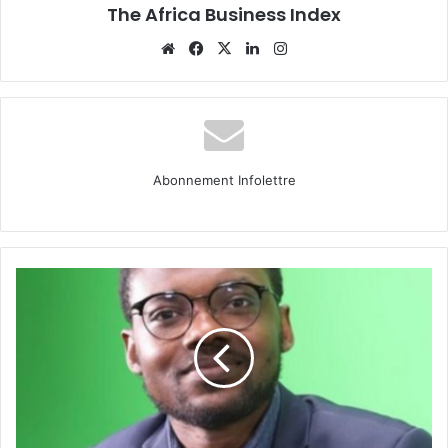
The Africa Business Index
Website
Facebook
X
Linkedin
Instagram
Abonnement Infolettre
Justin
BAKOUBOLO
:
l’ingénieur
togolais
qui
veut
lever
la