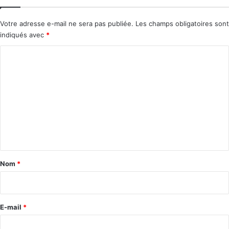
Votre adresse e-mail ne sera pas publiée.
Les champs obligatoires sont
indiqués avec
*
C
o
m
m
e
n
t
a
Nom
*
i
r
e
E-mail
*
*