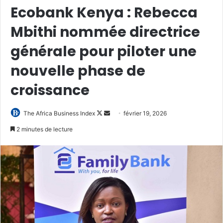
Ecobank Kenya : Rebecca
Mbithi nommée directrice
générale pour piloter une
nouvelle phase de
croissance
Follow
Envoyer
The Africa Business Index
février 19, 2026
on
un
2 minutes de lecture
X
courriel