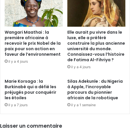
Wangari Maathai : la
Elle aurait pu vivre dans le
première africaine à
luxe, elle a préféré
recevoir le prix Nobel de la
construire la plus ancienne
paix pour son action en
université du monde.
faveur de l’environnement
Connaissez-vous l’histoire
de Fatima Al-Fihriya ?
il y a 4 jours
il y a 4 jours
Marie Korsaga : la
Silas Adekunle : du Nigeria
Burkinabè qui a défié les
à Apple, l’incroyable
préjugés pour conquérir
parcours du pionnier
les étoiles
africain de la robotique
il y a 7 jours
il y a 1 semaine
Laisser un commentaire