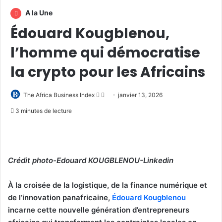
A la Une
Édouard Kougblenou,
l’homme qui démocratise
la crypto pour les Africains
Follow
Envoyer
The Africa Business Index
janvier 13, 2026
on
un
3 minutes de lecture
X
courriel
Crédit photo-Edouard KOUGBLENOU-Linkedin
À la croisée de la logistique, de la finance numérique et
de l’innovation panafricaine,
Édouard Kougblenou
incarne cette nouvelle génération d’entrepreneurs