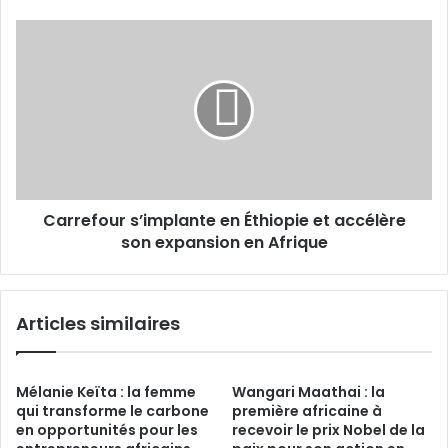
l’innovation
s’est
Carrefour
éteinte
s’implante
en
Éthiopie
et
accélère
son
expansion
en
Carrefour s’implante en Éthiopie et accélère
Afrique
son expansion en Afrique
Articles similaires
Mélanie Keïta : la femme
Wangari Maathai : la
qui transforme le carbone
première africaine à
en opportunités pour les
recevoir le prix Nobel de la