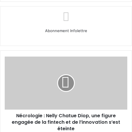
Abonnement Infolettre
Nécrologie :
Nelly
Chatue
Diop,
une
figure
engagée
de
la
Nécrologie : Nelly Chatue Diop, une figure
fintech
et
engagée de la fintech et de l’innovation s’est
de
éteinte