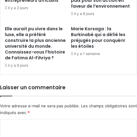
entrepreneurs africains
paix pour son action en
faveur de l’environnement
il y a 2 jours
il y a 6 jours
Elle aurait pu vivre dans le
Marie Korsaga : la
luxe, elle a préféré
Burkinabè qui a défié les
construire la plus ancienne
préjugés pour conquérir
université du monde.
les étoiles
Connaissez-vous l’histoire
il y a 1 semaine
de Fatima Al-Fihriya ?
il y a 6 jours
Laisser un commentaire
Votre adresse e-mail ne sera pas publiée.
Les champs obligatoires sont
indiqués avec
*
C
o