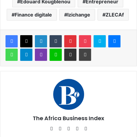
Edouard Kougblenou
Entrepreneur
Finance digitale
Izichange
ZLECAf
Facebook
X
Linkedin
Tumblr
Pinterest
Pocket
Skype
Messen
WhatsApp
Telegram
Viber
Ligne
Partager par email
Imprimer
The Africa Business Index
Website
Facebook
X
Linkedin
Instagram