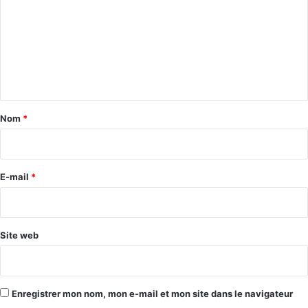
m
m
e
n
t
a
Nom
*
i
r
e
E-mail
*
*
Site web
Enregistrer mon nom, mon e-mail et mon site dans le navigateur