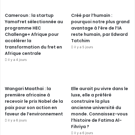
Cameroun : la startup
Créé par l’humain :
YamoFret sélectionnée au
pourquoi notre plus grand
programme HEC
avantage à l’ère de l’IA
Challenge+ Afrique pour
reste humain, par Edward
accélérer la
Tatchim
transformation du fret en
il y a 5 jours
Afrique centrale
il y a 4 jours
Wangari Maathai : la
Elle aurait pu vivre dans le
première africaine à
luxe, elle a préféré
recevoir le prix Nobel de la
construire la plus
paix pour son action en
ancienne université du
faveur de l’environnement
monde. Connaissez-vous
l’histoire de Fatima Al-
il y a 6 jours
Fihriya ?
il y a 6 jours