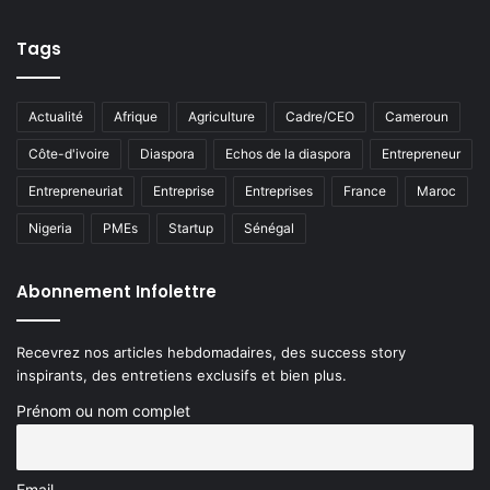
Tags
Actualité
Afrique
Agriculture
Cadre/CEO
Cameroun
Côte-d'ivoire
Diaspora
Echos de la diaspora
Entrepreneur
Entrepreneuriat
Entreprise
Entreprises
France
Maroc
Nigeria
PMEs
Startup
Sénégal
Abonnement Infolettre
Recevrez nos articles hebdomadaires, des success story
inspirants, des entretiens exclusifs et bien plus.
Prénom ou nom complet
Email