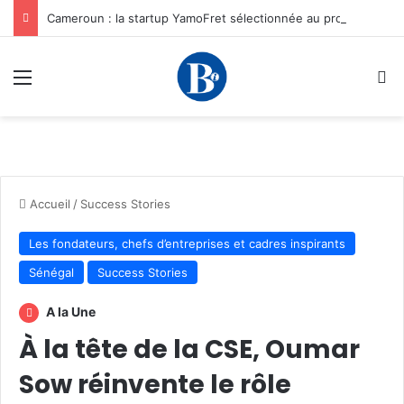
Cameroun : la startup YamoFret sélectionnée au programme HEC Challenge+ Afrique pour accélérer la transformation du fret en Afrique centrale
Menu
R
Accueil
/
Success Stories
Les fondateurs, chefs d’entreprises et cadres inspirants
Sénégal
Success Stories
A la Une
À la tête de la CSE, Oumar
Sow réinvente le rôle