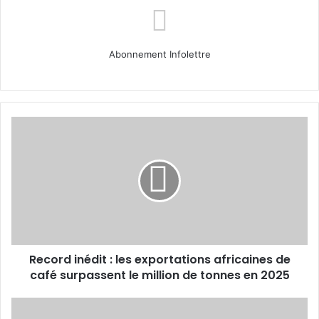
Abonnement Infolettre
Record
inédit
:
les
exportations
africaines
de
café
surpassent
Record inédit : les exportations africaines de
le
million
café surpassent le million de tonnes en 2025
de
tonnes
Tchad
en