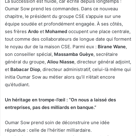
La succession est fluide, car écrite depuis longtemps :
Oumar Sow prend les commandes. Dans ce nouveau
chapitre, le président du groupe CSE s’appuie sur une
équipe soudée et profondément engagée. À ses côtés,
ses frères
Ardo
et
Mohamed
occupent une place centrale,
tout comme des collaborateurs de longue date qui forment
le noyau dur de la maison CSE. Parmi eux :
Birane Wane
,
son conseiller spécial,
Massamba Guèye
, secrétaire
général du groupe,
Aliou Niasse
, directeur général adjoint,
et
Babacar Diop
, directeur administratif, celui-là même qui
initia Oumar Sow au métier alors qu’il n’était encore
qu’étudiant.
Un héritage en trompe-l’œil : “On nous a laissé des
entreprises, pas des milliards en banque.”
Oumar Sow prend soin de déconstruire une idée
répandue : celle de l’héritier milliardaire.