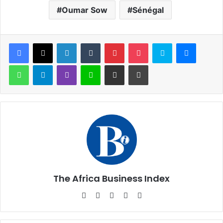
Oumar Sow
Sénégal
Facebook
X
Linkedin
Tumblr
Pinterest
Pocket
Skype
Messen
WhatsApp
Telegram
Viber
Ligne
Partager par email
Imprimer
The Africa Business Index
Website
Facebook
X
Linkedin
Instagram