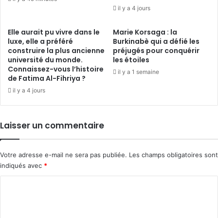
il y a 4 jours
Elle aurait pu vivre dans le
Marie Korsaga : la
luxe, elle a préféré
Burkinabè qui a défié les
construire la plus ancienne
préjugés pour conquérir
université du monde.
les étoiles
Connaissez-vous l’histoire
il y a 1 semaine
de Fatima Al-Fihriya ?
il y a 4 jours
Laisser un commentaire
Votre adresse e-mail ne sera pas publiée.
Les champs obligatoires sont
indiqués avec
*
C
o
m