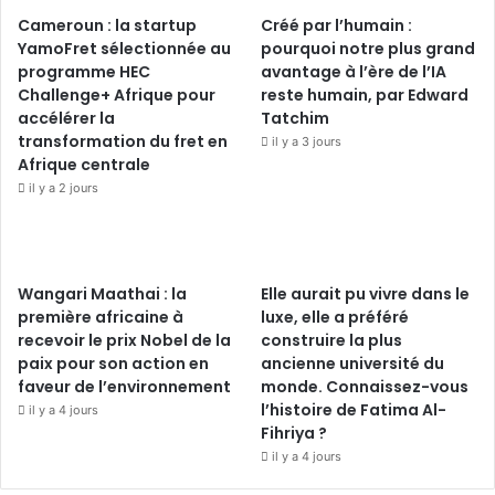
Cameroun : la startup
Créé par l’humain :
YamoFret sélectionnée au
pourquoi notre plus grand
programme HEC
avantage à l’ère de l’IA
Challenge+ Afrique pour
reste humain, par Edward
accélérer la
Tatchim
transformation du fret en
il y a 3 jours
Afrique centrale
il y a 2 jours
Wangari Maathai : la
Elle aurait pu vivre dans le
première africaine à
luxe, elle a préféré
recevoir le prix Nobel de la
construire la plus
paix pour son action en
ancienne université du
faveur de l’environnement
monde. Connaissez-vous
l’histoire de Fatima Al-
il y a 4 jours
Fihriya ?
il y a 4 jours