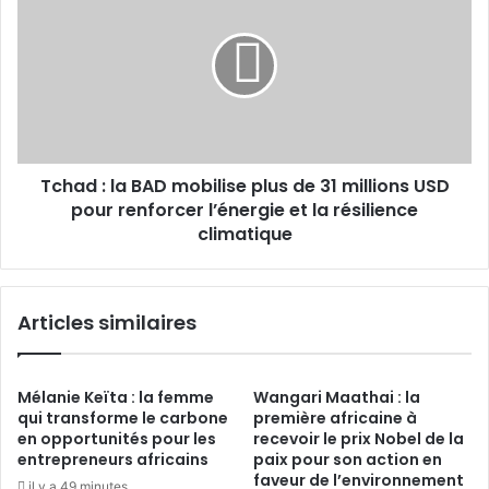
:
2025
la
BAD
mobilise
plus
de
31
millions
Tchad : la BAD mobilise plus de 31 millions USD
USD
pour
pour renforcer l’énergie et la résilience
renforcer
climatique
l’énergie
et
la
Articles similaires
résilience
climatique
Mélanie Keïta : la femme
Wangari Maathai : la
qui transforme le carbone
première africaine à
en opportunités pour les
recevoir le prix Nobel de la
entrepreneurs africains
paix pour son action en
faveur de l’environnement
il y a 49 minutes