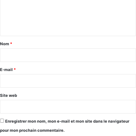
m
e
n
t
a
Nom
*
i
r
e
E-mail
*
*
Site web
Enregistrer mon nom, mon e-mail et mon site dans le navigateur
pour mon prochain commentaire.