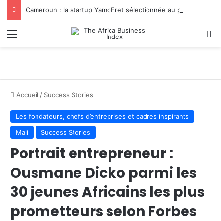
Cameroun : la startup YamoFret sélectionnée au programme HEC Challenge+ Afrique pour accélérer la transformation du fret en Afrique centrale
Menu
R
Accueil
/
Success Stories
Les fondateurs, chefs d’entreprises et cadres inspirants
Mali
Success Stories
Portrait entrepreneur :
Ousmane Dicko parmi les
30 jeunes Africains les plus
prometteurs selon Forbes