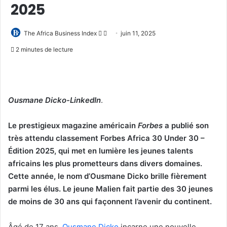
2025
Follow
Envoyer
The Africa Business Index
juin 11, 2025
on
un
2 minutes de lecture
X
courriel
Ousmane Dicko-LinkedIn
.
Le prestigieux magazine américain
Forbes
a publié son
très attendu classement Forbes Africa 30 Under 30 –
Édition 2025, qui met en lumière les jeunes talents
africains les plus prometteurs dans divers domaines.
Cette année, le nom d’Ousmane Dicko brille fièrement
parmi les élus. Le jeune Malien fait partie des 30 jeunes
de moins de 30 ans qui façonnent l’avenir du continent.
Âgé de 17 ans,
Ousmane Dicko
incarne une nouvelle