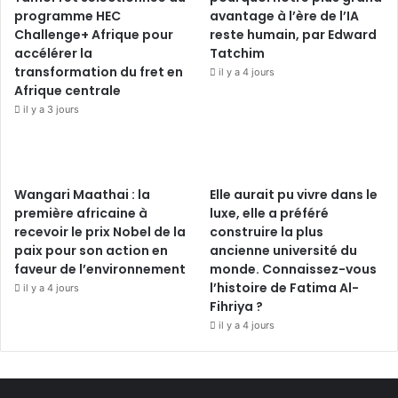
programme HEC
avantage à l’ère de l’IA
Challenge+ Afrique pour
reste humain, par Edward
accélérer la
Tatchim
transformation du fret en
il y a 4 jours
Afrique centrale
il y a 3 jours
Wangari Maathai : la
Elle aurait pu vivre dans le
première africaine à
luxe, elle a préféré
recevoir le prix Nobel de la
construire la plus
paix pour son action en
ancienne université du
faveur de l’environnement
monde. Connaissez-vous
l’histoire de Fatima Al-
il y a 4 jours
Fihriya ?
il y a 4 jours