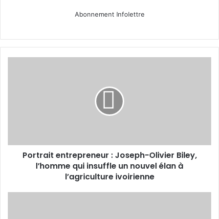
Abonnement Infolettre
Portrait
entrepreneur :
Joseph-
Olivier
Biley,
l’homme
qui
insuffle
un
Portrait entrepreneur : Joseph-Olivier Biley,
nouvel
élan
l’homme qui insuffle un nouvel élan à
à
l’agriculture ivoirienne
l’agriculture
ivoirienne
Le
parcours
remarquable