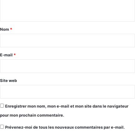
e
n
t
a
Nom
*
i
r
e
E-mail
*
*
Site web
Enregistrer mon nom, mon e-mail et mon site dans le navigateur
pour mon prochain commentaire.
Prévenez-moi de tous les nouveaux commentaires par e-mail.