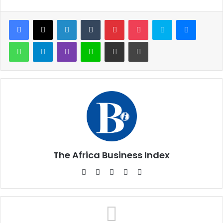
Facebook
X
Linkedin
Tumblr
Pinterest
Pocket
Skype
Messen
WhatsApp
Telegram
Viber
Ligne
Partager par email
Imprimer
The Africa Business Index
Website
Facebook
X
Linkedin
Instagram