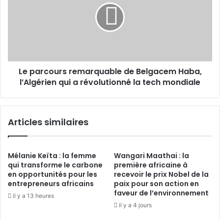
de
Belgacem
Haba,
l’Algérien
qui
a
Le parcours remarquable de Belgacem Haba,
révolutionné
la
l’Algérien qui a révolutionné la tech mondiale
tech
mondiale
Articles similaires
Mélanie Keïta : la femme
Wangari Maathai : la
qui transforme le carbone
première africaine à
en opportunités pour les
recevoir le prix Nobel de la
entrepreneurs africains
paix pour son action en
faveur de l’environnement
il y a 13 heures
il y a 4 jours