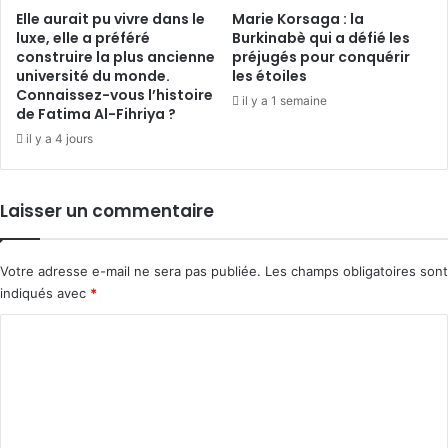
Elle aurait pu vivre dans le
Marie Korsaga : la
luxe, elle a préféré
Burkinabè qui a défié les
construire la plus ancienne
préjugés pour conquérir
université du monde.
les étoiles
Connaissez-vous l’histoire
il y a 1 semaine
de Fatima Al-Fihriya ?
il y a 4 jours
Laisser un commentaire
Votre adresse e-mail ne sera pas publiée.
Les champs obligatoires sont
indiqués avec
*
C
o
m
m