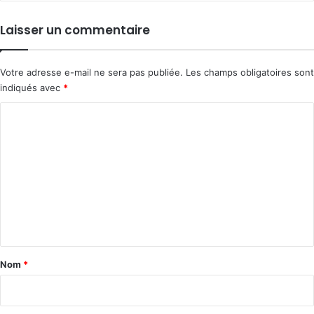
Laisser un commentaire
Votre adresse e-mail ne sera pas publiée.
Les champs obligatoires sont
indiqués avec
*
C
o
m
m
e
n
t
a
Nom
*
i
r