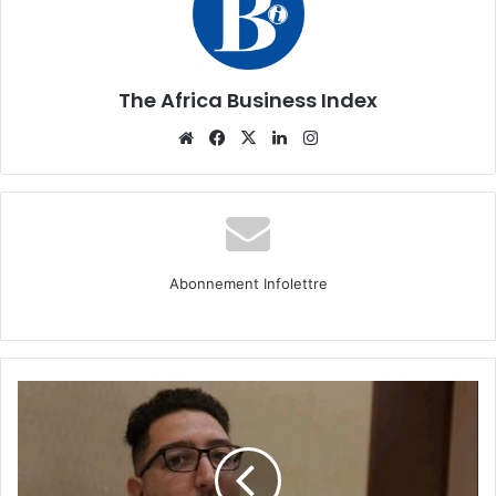
The Africa Business Index
Website
Facebook
X
Linkedin
Instagram
Abonnement Infolettre
Portrait
Entrepreneur
:
Mustapha
Siaci,