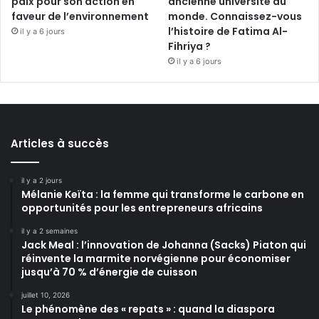
paix pour son action en
ancienne université du
faveur de l’environnement
monde. Connaissez-vous
l’histoire de Fatima Al-
il y a 6 jours
Fihriya ?
il y a 6 jours
Articles à succès
il y a 2 jours
Mélanie Keïta : la femme qui transforme le carbone en
opportunités pour les entrepreneurs africains
il y a 2 semaines
Jack Meal : l’innovation de Johanna (Sacks) Piaton qui
réinvente la marmite norvégienne pour économiser
jusqu’à 70 % d’énergie de cuisson
juillet 10, 2026
Le phénomène des « repats » : quand la diaspora