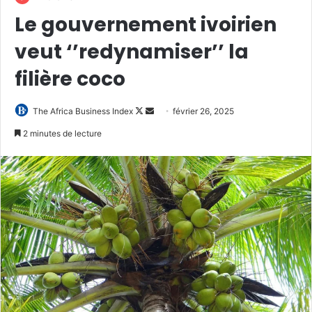
Le gouvernement ivoirien
veut ‘’redynamiser’’ la
filière coco
Follow
Envoyer
The Africa Business Index
février 26, 2025
on
un
2 minutes de lecture
X
courriel