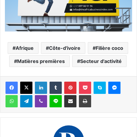
Afrique
Côte-d'ivoire
Filière coco
Matières premières
Secteur d'activité
Facebook
X
Linkedin
Tumblr
Pinterest
Pocket
Skype
Messen
WhatsApp
Telegram
Viber
Ligne
Partager par email
Imprimer