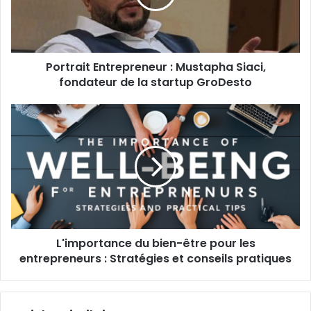
fondateur
de
la
startup
Portrait Entrepreneur : Mustapha Siaci,
GroDesto
fondateur de la startup GroDesto
L'importance
du
bien-
être
pour
les
entrepreneurs
:
Stratégies
L'importance du bien-être pour les
et
conseils
entrepreneurs : Stratégies et conseils pratiques
pratiques